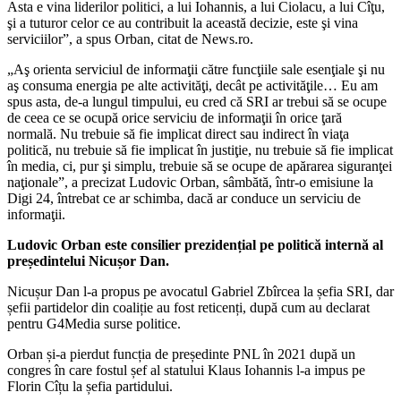
Asta e vina liderilor politici, a lui Iohannis, a lui Ciolacu, a lui Cîţu,
şi a tuturor celor ce au contribuit la această decizie, este şi vina
serviciilor”, a spus Orban, citat de News.ro.
„Aş orienta serviciul de informaţii către funcţiile sale esenţiale şi nu
aş consuma energia pe alte activităţi, decât pe activităţile… Eu am
spus asta, de-a lungul timpului, eu cred că SRI ar trebui să se ocupe
de ceea ce se ocupă orice serviciu de informaţii în orice ţară
normală. Nu trebuie să fie implicat direct sau indirect în viaţa
politică, nu trebuie să fie implicat în justiţie, nu trebuie să fie implicat
în media, ci, pur şi simplu, trebuie să se ocupe de apărarea siguranţei
naţionale”, a precizat Ludovic Orban, sâmbătă, într-o emisiune la
Digi 24, întrebat ce ar schimba, dacă ar conduce un serviciu de
informaţii.
Ludovic Orban este consilier prezidențial pe politică internă al
președintelui Nicușor Dan.
Nicușur Dan l-a propus pe avocatul Gabriel Zbîrcea la șefia SRI, dar
șefii partidelor din coaliție au fost reticenți, după cum au declarat
pentru G4Media surse politice.
Orban și-a pierdut funcția de președinte PNL în 2021 după un
congres în care fostul șef al statului Klaus Iohannis l-a impus pe
Florin Cîțu la șefia partidului.