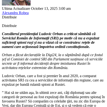
Ultima Actualizare October 13, 2025 3:00 am
Alexandru Robea
Distribuie
Distribuie
Consilierul prezidenţial Ludovic Orban a criticat sâmbătă că
Serviciul Român de Informaţii (SRI) pe motiv că nu a expulzat
suficienți spioni ruși și nu a văzut că se construiesc rețele de
oameni care acționează împotriva ordinii constituționale.
Orban a făcut declarațiile la Digi24, la o săptănână după ce fostul
șef al Comisiei de control SRI din Parlament susținuse că serviciile
secrete ar fi informat decidenții despre imixtiunea Rusiei în
activitatea rețelelor extremiste din România.
Ludovic Orban, care a fost și premier în anul 2020, a comparat
activitatea SRI cu cea a serviciilor de informații din regiune, care au
expulzat pe bandă rulantă spioni ai Rusiei.
” Hai să ne uităm aşa, în ultimii zece ani, câţi diplomaţi sau alte
categorii de personal au fost expulzaţi din România pentru spionaj în
favoarea Rusiei? Să comparăm cu celelalte ţări, nu zic din Europa de
Vest, dar din Europa Centrală şi de Est, şi o să vedem că este o