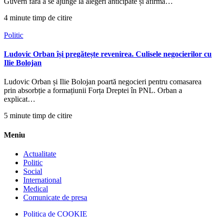
Guvern fără a se ajunge la alegeri anticipate și afirmă…
4 minute timp de citire
Politic
Ludovic Orban își pregătește revenirea. Culisele negocierilor cu
Ilie Bolojan
Ludovic Orban și Ilie Bolojan poartă negocieri pentru comasarea
prin absorbție a formațiunii Forța Dreptei în PNL. Orban a
explicat…
5 minute timp de citire
Meniu
Actualitate
Politic
Social
International
Medical
Comunicate de presa
Politica de COOKIE