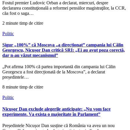
Fostul premier Ludovic Orban a declarat, miercuri, despre
declararea constituţională a reformei pensiilor magistraţilor, la CCR,
căa fost o saga…
2 minute timp de citire
Politic
Sigur „100%” că Moscova „a direcționat” campania lui Călin
Georgescu, Nicușor Dan critică SRI: „Ei au avut poza corectă,
dar n-au văzut mecanismul”
„Pot afirma 100% că partea importantă din campania lui Călin
Georgescu a fost direcționată de la Moscova”, a declarat
președintele…
8 minute timp de citire
Politic
Nicușor Dan exclude alegerile anticipate: „Nu vom face
experimente. Va exista o majoritate în Parlament”
Președintele Nicușor Dan susține că România va avea un nou