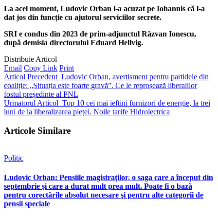
La acel moment, Ludovic Orban l-a acuzat pe Iohannis că l-a
dat jos din funcție cu ajutorul serviciilor secrete.
SRI e condus din 2023 de prim-adjunctul Răzvan Ionescu,
după demisia directorului Eduard Hellvig.
Distribuie Articol
Email
Copy Link
Print
Articol Precedent
Ludovic Orban, avertisment pentru partidele din
coaliție: „Situația este foarte gravă”. Ce le reproșează liberalilor
fostul președinte al PNL
Urmatorul Articol
Top 10 cei mai ieftini furnizori de energie, la trei
luni de la liberalizarea pieței. Noile tarife Hidrolectrica
Articole Similare
Politic
Ludovic Orban: Pensiile magistraţilor, o saga care a început din
septembrie şi care a durat mult prea mult. Poate fi o bază
pentru corectările absolut necesare şi pentru alte categorii de
pensii speciale