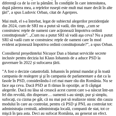
diferenţă ca de la cer la pământ. În condiţiile în care intensitatea,
după părerea mea, a reţelelor ruseşti este mult mai mare decât în alte
ţări”, a spus Ludovic Orban, citat de Agerpres.
Mai mult, el s-a întrebat, legat de subiectul alegerilor prezidenţiale
din 2024, cum de SRI nu a putut să vadă, din timp, „cum se
construiesc reţele de oameni care acţionează împotriva ordinii
constituţionale”. „Cum nu a putut SRI să vadă aşa ceva? Nu a putut
SRI să vadă cum se construiesc reţele de oameni care în mod
evident acţionează împotriva ordinii constituţionale?”, a spus Orban.
Consilierul președintelui Nicușor Dan a blamat serviciile secrete
inclusiv pentru decizia lui Klaus Iohannis de a aduce PSD la
guvernare în 2022 și sufocarea țării.
”A fost o decizie catastrofală. Iohannis în primul mandat şi în toată
campania de realegere şi şi în campania de parlamentare a dat ca la
fasole în PSD, considerându-l cel mai mare rău din România. Nu se
face aşa ceva. Dacă PSD ar fi rămas în opoziţie, ar fi câştigat
alegerile. Dacă nu lăsa să crească acest curent care s-a născut într-un
fel din revoltă, din disperare… oamenii s-au simţit, pur şi simplu,
sufocaţi, cu cizma pe gât, că nu mai pot să realizeze nimic din cauza
modului în care au controlat, pentru că PSD şi PNL au controlat tot:
administraţia centrală, administraţia locală, companii de stat, tot ce
mişcă în ţara asta. Deci au sufocat România, au generat un efect.