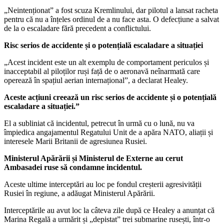
„Neintenționat” a fost scuza Kremlinului, dar pilotul a lansat racheta
pentru că nu a înțeles ordinul de a nu face asta. O defecțiune a salvat
de la o escaladare fără precedent a conflictului.
Risc serios de accidente și o potențială escaladare a situației
„Acest incident este un alt exemplu de comportament periculos și
inacceptabil al piloților ruși față de o aeronavă neînarmată care
operează în spațiul aerian internațional”, a declarat Healey.
Aceste acțiuni creează un risc serios de accidente și o potențială
escaladare a situației.”
El a subliniat că incidentul, petrecut în urmă cu o lună, nu va
împiedica angajamentul Regatului Unit de a apăra NATO, aliații și
interesele Marii Britanii de agresiunea Rusiei.
Ministerul Apărării și Ministerul de Externe au cerut
Ambasadei ruse să condamne incidentul.
Aceste ultime interceptări au loc pe fondul creșterii agresivității
Rusiei în regiune, a adăugat Ministerul Apărării.
Interceptările au avut loc la câteva zile după ce Healey a anunțat că
Marina Regală a urmărit și „depistat” trei submarine rusești, într-o