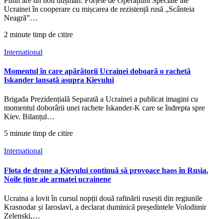
Putin are un nou dușman. Forțele de Operațiuni Speciale ale
Ucrainei în cooperare cu mișcarea de rezistență rusă „Scânteia
Neagră”…
2 minute timp de citire
International
Momentul în care apărătorii Ucrainei doboară o rachetă
Iskander lansată asupra Kievului
Brigada Prezidențială Separată a Ucrainei a publicat imagini cu
momentul doborârii unei rachete Iskander-K care se îndrepta spre
Kiev. Bilanțul…
5 minute timp de citire
International
Flota de drone a Kievului continuă să provoace haos în Rusia.
Noile ținte ale armatei ucrainene
Ucraina a lovit în cursul nopții două rafinării rusești din regiunile
Krasnodar și Iaroslavl, a declarat duminică președintele Volodimir
Zelenski,…