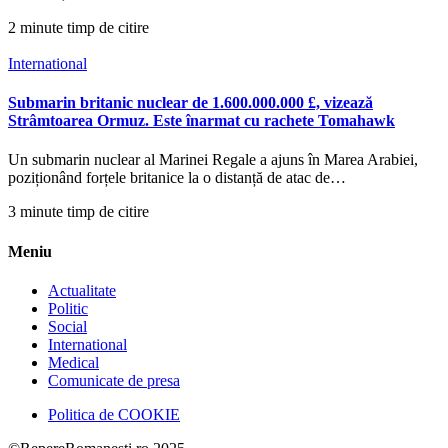
2 minute timp de citire
International
Submarin britanic nuclear de 1.600.000.000 £, vizează
Strâmtoarea Ormuz. Este înarmat cu rachete Tomahawk
Un submarin nuclear al Marinei Regale a ajuns în Marea Arabiei,
poziționând forțele britanice la o distanță de atac de…
3 minute timp de citire
Meniu
Actualitate
Politic
Social
International
Medical
Comunicate de presa
Politica de COOKIE