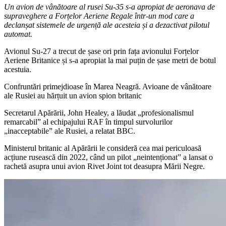
Un avion de vânătoare al rusei Su-35 s-a apropiat de aeronava de
supraveghere a Forțelor Aeriene Regale într-un mod care a
declanșat sistemele de urgență ale acesteia și a dezactivat pilotul
automat.
Avionul Su-27 a trecut de șase ori prin fața avionului Forțelor
Aeriene Britanice și s-a apropiat la mai puțin de șase metri de botul
acestuia.
Confruntări primejdioase în Marea Neagră. Avioane de vânătoare
ale Rusiei au hărțuit un avion spion britanic
Secretarul Apărării, John Healey, a lăudat „profesionalismul
remarcabil” al echipajului RAF în timpul survolurilor
„inacceptabile” ale Rusiei, a relatat BBC.
Ministerul britanic al Apărării le consideră cea mai periculoasă
acțiune rusească din 2022, când un pilot „neintenționat” a lansat o
rachetă asupra unui avion Rivet Joint tot deasupra Mării Negre.