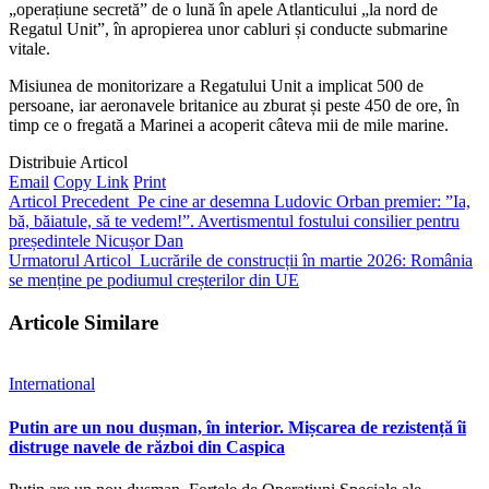
„operațiune secretă” de o lună în apele Atlanticului „la nord de
Regatul Unit”, în apropierea unor cabluri și conducte submarine
vitale.
Misiunea de monitorizare a Regatului Unit a implicat 500 de
persoane, iar aeronavele britanice au zburat și peste 450 de ore, în
timp ce o fregată a Marinei a acoperit câteva mii de mile marine.
Distribuie Articol
Email
Copy Link
Print
Articol Precedent
Pe cine ar desemna Ludovic Orban premier: ”Ia,
bă, băiatule, să te vedem!”. Avertismentul fostului consilier pentru
președintele Nicușor Dan
Urmatorul Articol
Lucrările de construcții în martie 2026: România
se menține pe podiumul creșterilor din UE
Articole Similare
International
Putin are un nou dușman, în interior. Mișcarea de rezistență îi
distruge navele de război din Caspica