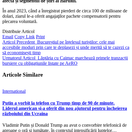
afecta și segmentul de știri al ziarului.
În anul 2023, când a înregistrat pierderi de circa 100 de milioane de
dolari, ziarul le-a oferit angajaţilor pachete compensatorii pentru
plecarea voluntară.
Distribuie Articol
Email
Copy Link
Print
Articol Precedent
Bucureștiul pe înțelesul turiștilor: cele mai
accesibile moduri prin care te deplasezi și unde merită să te cazezi ca
să economisești timp
Urmatorul Articol
Lăptăria cu Caimac marchează primele tranzacții
bursiere cu obligațiunile listate pe AeRO
Articole Similare
International
Putin a vorbit la telefon cu Trump timp de 90 de minute.
Liderul american și-a oferit din nou ajutorul pentru încheierea
războiului din Ucraina
Vladimir Putin și Donald Trump au avut o convorbire telefonică de
aproape o oră și jumătate, în contextul intensificării luptelor…