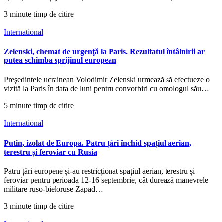
3 minute timp de citire
International
Zelenski, chemat de urgenţă la Paris. Rezultatul întâlnirii ar
putea schimba sprijinul european
Preşedintele ucrainean Volodimir Zelenski urmează să efectueze o
vizită la Paris în data de luni pentru convorbiri cu omologul său…
5 minute timp de citire
International
Putin, izolat de Europa. Patru țări închid spațiul aerian,
terestru și feroviar cu Rusia
Patru țări europene și-au restricționat spațiul aerian, terestru și
feroviar pentru perioada 12-16 septembrie, cât durează manevrele
militare ruso-bieloruse Zapad…
3 minute timp de citire