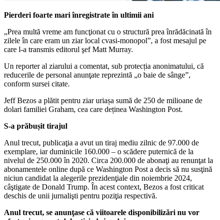
Pierderi foarte mari înregistrate în ultimii ani
„Prea multă vreme am funcţionat cu o structură prea înrădăcinată în
zilele în care eram un ziar local cvasi-monopol”, a fost mesajul pe
care l-a transmis editorul şef Matt Murray.
Un reporter al ziarului a comentat, sub protecția anonimatului, că
reducerile de personal anunţate reprezintă „o baie de sânge”,
conform sursei citate.
Jeff Bezos a plătit pentru ziar uriașa sumă de 250 de milioane de
dolari familiei Graham, cea care deținea Washington Post.
S-a prăbușit tirajul
Anul trecut, publicaţia a avut un tiraj mediu zilnic de 97.000 de
exemplare, iar duminicile 160.000 – o scădere puternică de la
nivelul de 250.000 în 2020. Circa 200.000 de abonaţi au renunţat la
abonamentele online după ce Washington Post a decis să nu susţină
niciun candidat la alegerile prezidenţiale din noiembrie 2024,
câştigate de Donald Trump. În acest context, Bezos a fost criticat
deschis de unii jurnalişti pentru poziţia respectivă.
Anul trecut, se anunţase că viitoarele disponibilizări nu vor