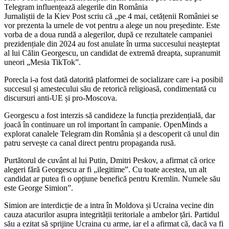
Telegram influențează alegerile din România
Jurnaliștii de la Kiev Post scriu că „pe 4 mai, cetățenii României se
vor prezenta la urnele de vot pentru a alege un nou președinte. Este
vorba de a doua rundă a alegerilor, după ce rezultatele campaniei
prezidențiale din 2024 au fost anulate în urma succesului neașteptat
al lui Călin Georgescu, un candidat de extremă dreapta, supranumit
uneori „Mesia TikTok”.
Porecla i-a fost dată datorită platformei de socializare care i-a posibil
succesul și amestecului său de retorică religioasă, condimentată cu
discursuri anti-UE și pro-Moscova.
Georgescu a fost interzis să candideze la funcția prezidențială, dar
joacă în continuare un rol important în campanie. OpenMinds a
explorat canalele Telegram din România și a descoperit că unul din
patru servește ca canal direct pentru propaganda rusă.
Purtătorul de cuvânt al lui Putin, Dmitri Peskov, a afirmat că orice
alegeri fără Georgescu ar fi „ilegitime”. Cu toate acestea, un alt
candidat ar putea fi o opțiune benefică pentru Kremlin. Numele său
este George Simion”.
Simion are interdicție de a intra în Moldova și Ucraina vecine din
cauza atacurilor asupra integrității teritoriale a ambelor țări. Partidul
său a ezitat să sprijine Ucraina cu arme, iar el a afirmat că, dacă va fi