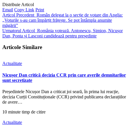
Distribuie Articol
Email
Copy Link
Print
Articol Precedent
Român delegat la o secție de votare din Anglia:
„Voturile s-au cam împărțit frățește. Se pot întâmpla anumite
măgării”
Urmatorul Articol
România votează. Antonescu, Simion, Nicușor
Dan, Ponta și Lasconi candidează pentru președinte
Articole Similare
Actualitate
Nicușor Dan critică decizia CCR prin care averile demnitarilor
sunt secretizate
Președintele Nicușor Dan a criticat joi seară, în prima lui reacție,
decizia Curții Constituționale (CCR) privind publicarea declarațiilor
de avere…
10 minute timp de citire
Actualitate