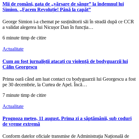
Mii de români, gata de „vărsare de sânge” la îndemnul lui
Simion. „Facem Revoluție! Până la capăt”
George Simion i-a chemat pe susținătorii săi în stradă după ce CCR
a validat alegerea lui Nicușor Dan în funcția…
6 minute timp de citire
Actualitate
Cum au fost jurnaliștii atacați cu violență de bodyguarzii lui
Călin Georgescu
Prima oară când am luat contact cu bodyguarzii lui Georgescu a fost
pe 30 decembrie, la Curtea de Apel. Încă…
7 minute timp de citire
Actualitate
Prognoza meteo, 11 august. Prima zi a săptămânii, sub coduri
de vreme extremă
Conform datelor oficiale transmise de Administrația Națională de