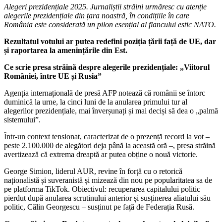
Alegeri prezidențiale 2025. Jurnaliștii străini urmăresc cu atenție
alegerile prezidențiale din țara noastră, în condițiile în care
România este considerată un pilon esențial al flancului estic NATO.
Rezultatul votului ar putea redefini poziția țării față de UE, dar
și raportarea la amenințările din Est.
Ce scrie presa străină despre alegerile prezidențiale: „Viitorul
României, între UE și Rusia”
Agenția internațională de presă AFP notează că românii se întorc
duminică la urne, la cinci luni de la anularea primului tur al
alegerilor prezidențiale, mai înverșunați și mai deciși să dea o „palmă
sistemului”.
Într-un context tensionat, caracterizat de o prezență record la vot –
peste 2.100.000 de alegători deja până la această oră –, presa străină
avertizează că extrema dreaptă ar putea obține o nouă victorie.
George Simion, liderul AUR, revine în forță cu o retorică
naționalistă și suveranistă și mizează din nou pe popularitatea sa de
pe platforma TikTok. Obiectivul: recuperarea capitalului politic
pierdut după anularea scrutinului anterior și susținerea aliatului său
politic, Călin Georgescu – susținut pe față de Federația Rusă.