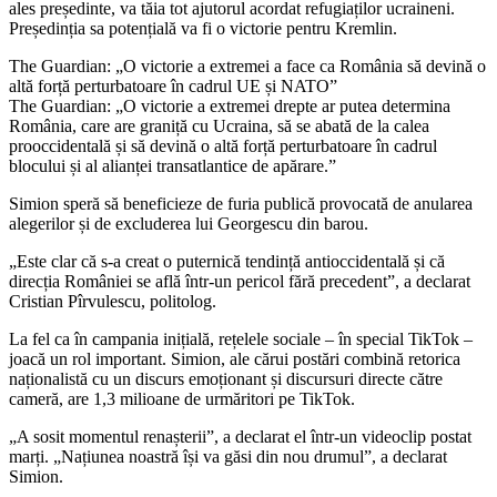
ales președinte, va tăia tot ajutorul acordat refugiaților ucraineni.
Președinția sa potențială va fi o victorie pentru Kremlin.
The Guardian: „O victorie a extremei a face ca România să devină o
altă forță perturbatoare în cadrul UE și NATO”
The Guardian: „O victorie a extremei drepte ar putea determina
România, care are graniță cu Ucraina, să se abată de la calea
prooccidentală și să devină o altă forță perturbatoare în cadrul
blocului și al alianței transatlantice de apărare.”
Simion speră să beneficieze de furia publică provocată de anularea
alegerilor și de excluderea lui Georgescu din barou.
„Este clar că s-a creat o puternică tendință antioccidentală și că
direcția României se află într-un pericol fără precedent”, a declarat
Cristian Pîrvulescu, politolog.
La fel ca în campania inițială, rețelele sociale – în special TikTok –
joacă un rol important. Simion, ale cărui postări combină retorica
naționalistă cu un discurs emoționant și discursuri directe către
cameră, are 1,3 milioane de urmăritori pe TikTok.
„A sosit momentul renașterii”, a declarat el într-un videoclip postat
marți. „Națiunea noastră își va găsi din nou drumul”, a declarat
Simion.