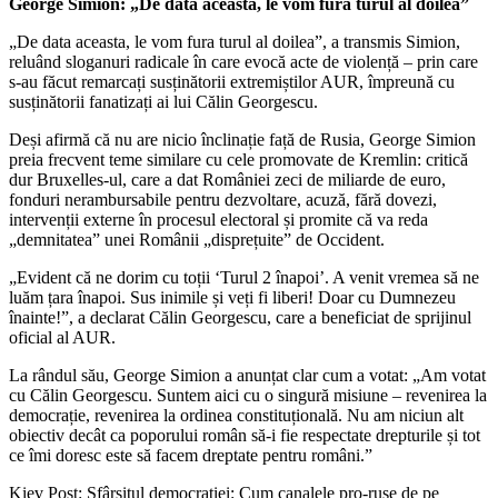
George Simion: „De data aceasta, le vom fura turul al doilea”
„De data aceasta, le vom fura turul al doilea”, a transmis Simion,
reluând sloganuri radicale în care evocă acte de violență – prin care
s-au făcut remarcați susținătorii extremiștilor AUR, împreună cu
susținătorii fanatizați ai lui Călin Georgescu.
Deși afirmă că nu are nicio înclinație față de Rusia, George Simion
preia frecvent teme similare cu cele promovate de Kremlin: critică
dur Bruxelles-ul, care a dat României zeci de miliarde de euro,
fonduri nerambursabile pentru dezvoltare, acuză, fără dovezi,
intervenții externe în procesul electoral și promite că va reda
„demnitatea” unei Românii „disprețuite” de Occident.
„Evident că ne dorim cu toții ‘Turul 2 înapoi’. A venit vremea să ne
luăm țara înapoi. Sus inimile și veți fi liberi! Doar cu Dumnezeu
înainte!”, a declarat Călin Georgescu, care a beneficiat de sprijinul
oficial al AUR.
La rândul său, George Simion a anunțat clar cum a votat: „Am votat
cu Călin Georgescu. Suntem aici cu o singură misiune – revenirea la
democrație, revenirea la ordinea constituțională. Nu am niciun alt
obiectiv decât ca poporului român să-i fie respectate drepturile și tot
ce îmi doresc este să facem dreptate pentru români.”
Kiev Post: Sfârșitul democrației: Cum canalele pro-ruse de pe