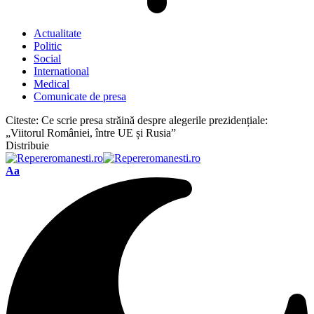
Actualitate
Politic
Social
International
Medical
Comunicate de presa
Citeste:
Ce scrie presa străină despre alegerile prezidențiale:
„Viitorul României, între UE și Rusia”
Distribuie
Font
Aa
Resizer