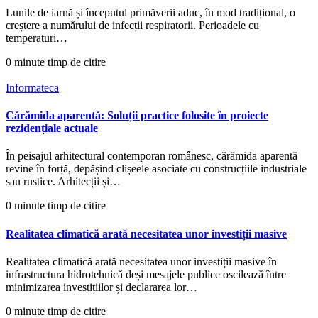
Lunile de iarnă și începutul primăverii aduc, în mod tradițional, o
creștere a numărului de infecții respiratorii. Perioadele cu
temperaturi…
0 minute timp de citire
Informateca
Cărămida aparentă: Soluții practice folosite în proiecte
rezidențiale actuale
În peisajul arhitectural contemporan românesc, cărămida aparentă
revine în forță, depășind clișeele asociate cu construcțiile industriale
sau rustice. Arhitecții și…
0 minute timp de citire
Realitatea climatică arată necesitatea unor investiții masive
Realitatea climatică arată necesitatea unor investiții masive în
infrastructura hidrotehnică deși mesajele publice oscilează între
minimizarea investițiilor și declararea lor…
0 minute timp de citire