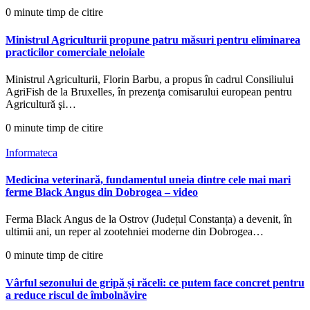
0 minute timp de citire
Ministrul Agriculturii propune patru măsuri pentru eliminarea
practicilor comerciale neloiale
Ministrul Agriculturii, Florin Barbu, a propus în cadrul Consiliului
AgriFish de la Bruxelles, în prezenţa comisarului european pentru
Agricultură şi…
0 minute timp de citire
Informateca
Medicina veterinară, fundamentul uneia dintre cele mai mari
ferme Black Angus din Dobrogea – video
Ferma Black Angus de la Ostrov (Județul Constanța) a devenit, în
ultimii ani, un reper al zootehniei moderne din Dobrogea…
0 minute timp de citire
Vârful sezonului de gripă și răceli: ce putem face concret pentru
a reduce riscul de îmbolnăvire