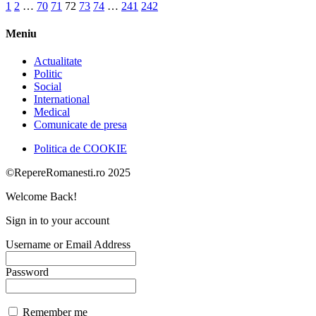
1
2
…
70
71
72
73
74
…
241
242
Meniu
Actualitate
Politic
Social
International
Medical
Comunicate de presa
Politica de COOKIE
©RepereRomanesti.ro 2025
Welcome Back!
Sign in to your account
Username or Email Address
Password
Remember me