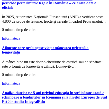
pesticide peste limitele legale în România – ce arată datele
oficiale
În 2025, Autoritatea Națională Fitosanitară (ANF) a verificat peste
4.800 de probe de legume, fructe și cereale în cadrul Programului…
0 minute timp de citire
Informateca
Alimente care prelungesc viața: mâncarea prietenă a
longevității
A mânca bine nu este doar o chestiune de estetică sau de sănătate:
este o formă de longevitate zilnică. Longevity…
0 minute timp de citire
Informateca
Analiza datelor pe 5 ani privind educația în străinătate arată o
schimbare a tendințelor în România și la nivelul Europei de Sud
Est >> studiu IntegralEdu