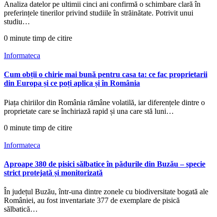
Analiza datelor pe ultimii cinci ani confirmă o schimbare clară în
preferințele tinerilor privind studiile în străinătate. Potrivit unui
studiu…
0 minute timp de citire
Informateca
Cum obții o chirie mai bună pentru casa ta: ce fac proprietarii
din Europa și ce poți aplica și în România
Piața chiriilor din România rămâne volatilă, iar diferențele dintre o
proprietate care se închiriază rapid și una care stă luni…
0 minute timp de citire
Informateca
Aproape 380 de pisici sălbatice în pădurile din Buzău – specie
strict protejată și monitorizată
În județul Buzău, într-una dintre zonele cu biodiversitate bogată ale
României, au fost inventariate 377 de exemplare de pisică
sălbatică…