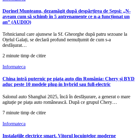
Dorinel Munteanu, dezamăgit după despărțirea de Sepsi: „N-
aveam cum să schimb în 5 antrenamente ce n-a funcționat un
an” (AUDIO)
Tehnicianul care ajunsese la Sf. Gheorghe după patru sezoane la
Oțelul Galați, se declară profund nemulțumit de cum s-a
desfășurat…
2 minute timp de citire
Informateca
China intră puternic pe piața auto din România: Chery și BYD
aduc peste 10 modele plug-in hybrid sau full-electric
Salonul auto Shanghai 2025, încă în desfășurare, a generat o mare
agitație pe piața auto românească. După ce grupul Chery…
7 minute timp de citire
Informateca
Instalațiile electrice smart. Vitorul locuințelor moderne