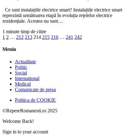
Ce sunt instalațiile electrice smart? Instalațiile electrice smart
reprezintă următoarea etapă în evoluția rețelelor electrice
rezidențiale. Acestea nu sunt…
1 minute timp de citire
1
2
…
212
213
214
215
216
…
241
242
Meniu
Actualitate
Politic
Social
International
Medical
Comunicate de presa
Politica de COOKIE
©RepereRomanesti.ro 2025
Welcome Back!
Sign in to your account