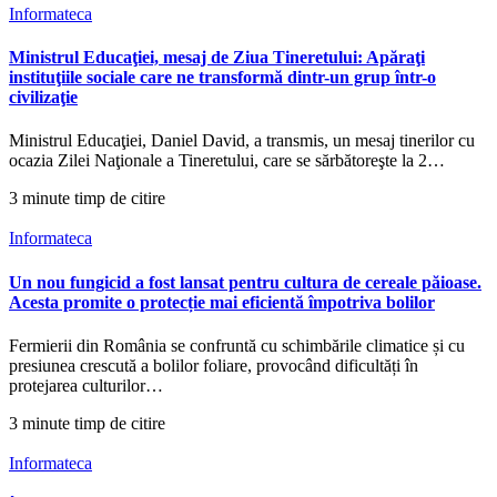
Informateca
Ministrul Educaţiei, mesaj de Ziua Tineretului: Apăraţi
instituţiile sociale care ne transformă dintr-un grup într-o
civilizaţie
Ministrul Educaţiei, Daniel David, a transmis, un mesaj tinerilor cu
ocazia Zilei Naţionale a Tineretului, care se sărbătoreşte la 2…
3 minute timp de citire
Informateca
Un nou fungicid a fost lansat pentru cultura de cereale păioase.
Acesta promite o protecție mai eficientă împotriva bolilor
Fermierii din România se confruntă cu schimbările climatice și cu
presiunea crescută a bolilor foliare, provocând dificultăți în
protejarea culturilor…
3 minute timp de citire
Informateca