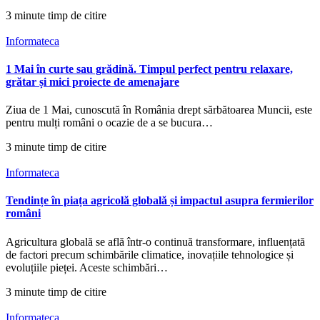
3 minute timp de citire
Informateca
1 Mai în curte sau grădină. Timpul perfect pentru relaxare,
grătar și mici proiecte de amenajare
Ziua de 1 Mai, cunoscută în România drept sărbătoarea Muncii, este
pentru mulți români o ocazie de a se bucura…
3 minute timp de citire
Informateca
Tendințe în piața agricolă globală și impactul asupra fermierilor
români
Agricultura globală se află într-o continuă transformare, influențată
de factori precum schimbările climatice, inovațiile tehnologice și
evoluțiile pieței. Aceste schimbări…
3 minute timp de citire
Informateca