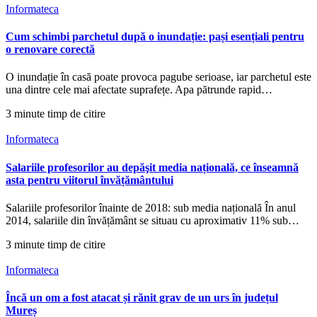
Informateca
Cum schimbi parchetul după o inundație: pași esențiali pentru
o renovare corectă
O inundație în casă poate provoca pagube serioase, iar parchetul este
una dintre cele mai afectate suprafețe. Apa pătrunde rapid…
3 minute timp de citire
Informateca
Salariile profesorilor au depăşit media națională, ce înseamnă
asta pentru viitorul învățământului
Salariile profesorilor înainte de 2018: sub media națională În anul
2014, salariile din învățământ se situau cu aproximativ 11% sub…
3 minute timp de citire
Informateca
Încă un om a fost atacat și rănit grav de un urs în județul
Mureș