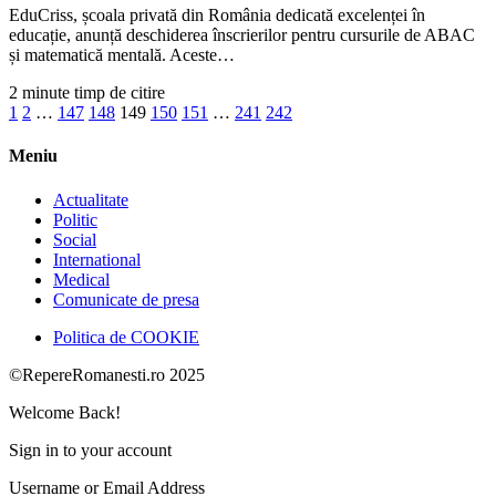
EduCriss, școala privată din România dedicată excelenței în
educație, anunță deschiderea înscrierilor pentru cursurile de ABAC
și matematică mentală. Aceste…
2 minute timp de citire
1
2
…
147
148
149
150
151
…
241
242
Meniu
Actualitate
Politic
Social
International
Medical
Comunicate de presa
Politica de COOKIE
©RepereRomanesti.ro 2025
Welcome Back!
Sign in to your account
Username or Email Address