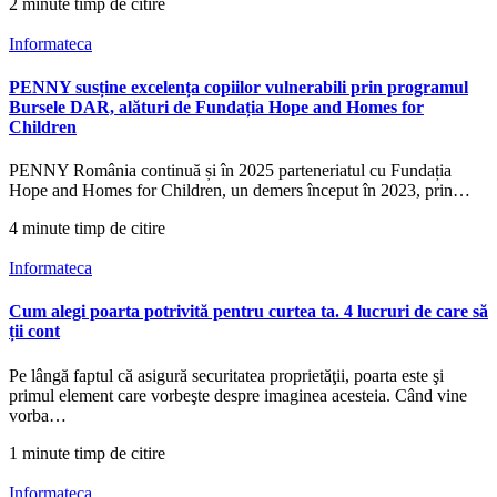
2 minute timp de citire
Informateca
PENNY susține excelența copiilor vulnerabili prin programul
Bursele DAR, alături de Fundația Hope and Homes for
Children
PENNY România continuă și în 2025 parteneriatul cu Fundația
Hope and Homes for Children, un demers început în 2023, prin…
4 minute timp de citire
Informateca
Cum alegi poarta potrivită pentru curtea ta. 4 lucruri de care să
ții cont
Pe lângă faptul că asigură securitatea proprietăţii, poarta este şi
primul element care vorbeşte despre imaginea acesteia. Când vine
vorba…
1 minute timp de citire
Informateca