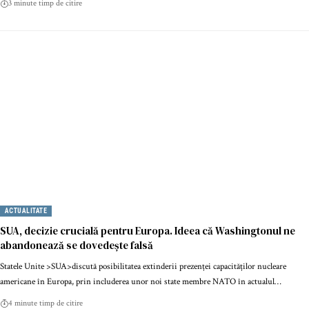
3 minute timp de citire
ACTUALITATE
SUA, decizie crucială pentru Europa. Ideea că Washingtonul ne
abandonează se dovedește falsă
Statele Unite >SUA>discută posibilitatea extinderii prezenței capacităților nucleare
americane în Europa, prin includerea unor noi state membre NATO în actualul…
4 minute timp de citire