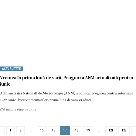
ACTUALITATE
Vremea în prima lună de vară. Prognoza ANM actualizată pentru
iunie
Administrația Națională de Meteorologie (ANM) a publicat prognoza pentru intervalul
1-29 iunie. Potrivit estimărilor, prima lună de vară va aduce…
3 minute timp de citire
1
2
…
15
16
17
18
19
…
121
122