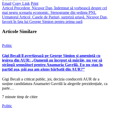
Email
Copy Link
Print
Articol Precedent
Nicușor Dan, îndemnat să vorbească despre cel
mai negru scenariu economic. Stenograme din ședința PNL
Urmatorul Articol
Casele de Pariuri, surpriză uriașă. Nicușor Dan,
favorit în fața lui George Simion pentru prima oară
Articole Similare
Politic
Gigi Becali îl avertizează pe George Simion şi ameninţă cu
ieşirea din AUR: „Oamenii au început să mârâie, nu vor să
strângă semnături pentru Anamaria Gavrilă. Eu nu stau în
partid aşa, păi aşa am ajuns bărbaţii din AUR?”
Gigi Becali a criticat public, joi, decizia conducerii AUR de a
susține candidatura Anamariei Gavrilă la alegerile prezidențiale, ca
parte…
7 minute timp de citire
Politic