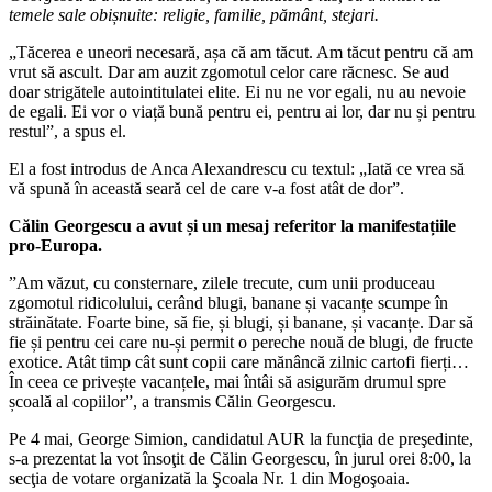
temele sale obișnuite: religie, familie, pământ, stejari.
„Tăcerea e uneori necesară, așa că am tăcut. Am tăcut pentru că am
vrut să ascult. Dar am auzit zgomotul celor care răcnesc. Se aud
doar strigătele autointitulatei elite. Ei nu ne vor egali, nu au nevoie
de egali. Ei vor o viață bună pentru ei, pentru ai lor, dar nu și pentru
restul”, a spus el.
El a fost introdus de Anca Alexandrescu cu textul: „Iată ce vrea să
vă spună în această seară cel de care v-a fost atât de dor”.
Călin Georgescu a avut și un mesaj referitor la manifestațiile
pro-Europa.
”Am văzut, cu consternare, zilele trecute, cum unii produceau
zgomotul ridicolului, cerând blugi, banane și vacanțe scumpe în
străinătate. Foarte bine, să fie, și blugi, și banane, și vacanțe. Dar să
fie și pentru cei care nu-și permit o pereche nouă de blugi, de fructe
exotice. Atât timp cât sunt copii care mănâncă zilnic cartofi fierți…
În ceea ce privește vacanțele, mai întâi să asigurăm drumul spre
școală al copiilor”, a transmis Călin Georgescu.
Pe 4 mai, George Simion, candidatul AUR la funcţia de preşedinte,
s-a prezentat la vot însoţit de Călin Georgescu, în jurul orei 8:00, la
secţia de votare organizată la Şcoala Nr. 1 din Mogoşoaia.