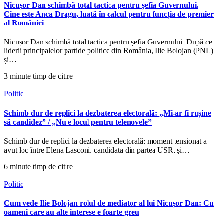
Nicușor Dan schimbă total tactica pentru șefia Guvernului.
Cine este Anca Dragu, luată în calcul pentru funcția de premier
al României
Nicușor Dan schimbă total tactica pentru șefia Guvernului. După ce
liderii principalelor partide politice din România, Ilie Bolojan (PNL)
și…
3 minute timp de citire
Politic
Schimb dur de replici la dezbaterea electorală: „Mi-ar fi rușine
să candidez” / „Nu e locul pentru telenovele”
Schimb dur de replici la dezbaterea electorală: moment tensionat a
avut loc între Elena Lasconi, candidata din partea USR, și…
6 minute timp de citire
Politic
Cum vede Ilie Bolojan rolul de mediator al lui Nicușor Dan: Cu
oameni care au alte interese e foarte greu