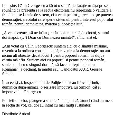
La ieşire, Călin Georgescu a făcut o scurtă declaraţie în faţa presei,
spunând că prezenţa sa la secţia electorală nu reprezintă o validare a
fraudei puse la cale de sistem, ci a venit pentru „a recunoaşte puterea
democraţiei, a votului care sperie sistemul, pentru interesul poporului
român, pentru demnitatea, măreţia şi nobleţea lui”.
„A venit vremea să ne luăm țara înapoi, eliberată de ciocoi, și turul
doi înapoi. (…) Doar cu Dumnezeu înainte!”, a încheiat el.
„Am votat cu Călin Georgescu; suntem aici cu o singură misiune,
revenirea la ordinea constituțională, revenirea la democrație, nu am
niciun alt obiectiv decât locul 1 pentru poporul român, în slujba
căruia mă aflu. Suntem aici cu poporul și pentru poporul român,
suntem aici cu o singură dorință, să facem dreptate pentru
România”, a declarat, la rândul său, Candidatul AUR, George
Simion.
În aceeași zi, Inspectoratul de Poliție Județean Ilfov a primit,
duminică după-amiază, o sesizare împotriva lui Simion, cât și
împotriva lui Georgescu.
Potrivit surselor, plângerea se referă la faptul că, atunci când au mers
la secția de vot, cei doi au intrat cu mai mulți susținători.
Distribuie Articol