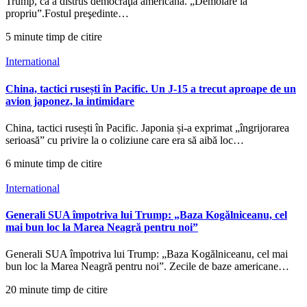
Trump, că a distrus democraţia americană. „Demolare la
propriu”.Fostul preşedinte…
5 minute timp de citire
International
China, tactici rusești în Pacific. Un J-15 a trecut aproape de un
avion japonez, la intimidare
China, tactici rusești în Pacific. Japonia și-a exprimat „îngrijorarea
serioasă” cu privire la o coliziune care era să aibă loc…
6 minute timp de citire
International
Generali SUA împotriva lui Trump: „Baza Kogălniceanu, cel
mai bun loc la Marea Neagră pentru noi”
Generali SUA împotriva lui Trump: „Baza Kogălniceanu, cel mai
bun loc la Marea Neagră pentru noi”. Zecile de baze americane…
20 minute timp de citire