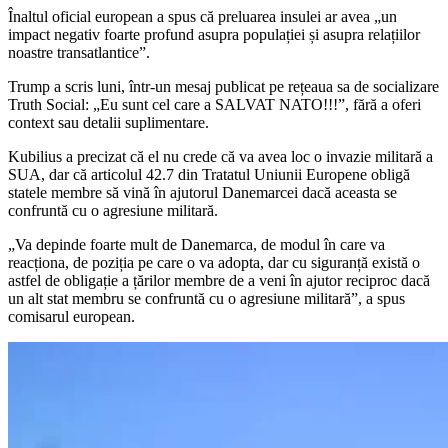
Înaltul oficial european a spus că preluarea insulei ar avea „un
impact negativ foarte profund asupra populației și asupra relațiilor
noastre transatlantice”.
Trump a scris luni, într-un mesaj publicat pe rețeaua sa de socializare
Truth Social: „Eu sunt cel care a SALVAT NATO!!!”, fără a oferi
context sau detalii suplimentare.
Kubilius a precizat că el nu crede că va avea loc o invazie militară a
SUA, dar că articolul 42.7 din Tratatul Uniunii Europene obligă
statele membre să vină în ajutorul Danemarcei dacă aceasta se
confruntă cu o agresiune militară.
„Va depinde foarte mult de Danemarca, de modul în care va
reacționa, de poziția pe care o va adopta, dar cu siguranță există o
astfel de obligație a țărilor membre de a veni în ajutor reciproc dacă
un alt stat membru se confruntă cu o agresiune militară”, a spus
comisarul european.