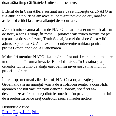
doar atâta timp cât Statele Unite sunt membre.
Liderul de la Casa Albă a susținut însă că se îndoiește că „NATO ar
fi alături de noi dacă am avea cu adevărat nevoie de ei”, lansând
astfel noi critici la adresa alianței de securitate.
„Vom fi întotdeauna alături de NATO, chiar dacă ei nu vor fi alături
de noi”, a scris Trump, în mesajul publicat miercurea trecută tot pe
rețeaua sa de socializare, Truth Social, la o zi după ce Casa Albă a
admis explicit că SUA nu exclud o intervenție militară pentru a
prelua Groenlanda de la Danemarca.
Multe țări membre NATO și-au mărit substanțial cheltuielile militare
în ultimii ani, în urma invaziei Rusiei din 2022 în Ucraina și a
cererilor lui Trump ca aliații europeni să investească mai mult în
propria apărare.
Între timp, în cursul zilei de luni, NATO ca organizație și
Groenlanda și-au anunțat voința de a colabora pentru a consolida
apărarea acestui vast teritoriu danez autonom, sperând să-l
descurajeze astfel pe președintele american în privința intențiilor lui
de a prelua cu orice preț controlul asupra insulei arctice.
Distribuie Articol
Email
Copy Link
Print