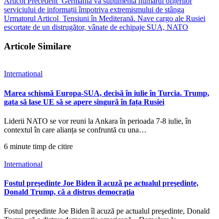
Articol Precedent
Germania va suplimenta numărul ofițerilor
serviciului de informații împotriva extremismului de stânga
Urmatorul Articol
Tensiuni în Mediterană. Nave cargo ale Rusiei
escortate de un distrugător, vânate de echipaje SUA, NATO
Articole Similare
International
Marea schismă Europa-SUA, decisă în iulie în Turcia. Trump,
gata să lase UE să se apere singură în fața Rusiei
Liderii NATO se vor reuni la Ankara în perioada 7-8 iulie, în
contextul în care alianța se confruntă cu una…
6 minute timp de citire
International
Fostul preşedinte Joe Biden îl acuză pe actualul preşedinte,
Donald Trump, că a distrus democraţia
Fostul preşedinte Joe Biden îl acuză pe actualul preşedinte, Donald