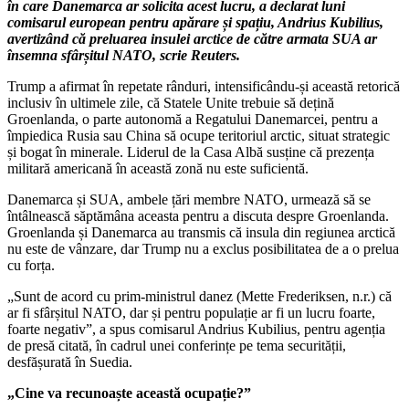
în care Danemarca ar solicita acest lucru, a declarat luni
comisarul european pentru apărare și spațiu, Andrius Kubilius,
avertizând că preluarea insulei arctice de către armata SUA ar
însemna sfârșitul NATO, scrie Reuters.
Trump a afirmat în repetate rânduri, intensificându-și această retorică
inclusiv în ultimele zile, că Statele Unite trebuie să dețină
Groenlanda, o parte autonomă a Regatului Danemarcei, pentru a
împiedica Rusia sau China să ocupe teritoriul arctic, situat strategic
și bogat în minerale. Liderul de la Casa Albă susține că prezența
militară americană în această zonă nu este suficientă.
Danemarca și SUA, ambele țări membre NATO, urmează să se
întâlnească săptămâna aceasta pentru a discuta despre Groenlanda.
Groenlanda și Danemarca au transmis că insula din regiunea arctică
nu este de vânzare, dar Trump nu a exclus posibilitatea de a o prelua
cu forța.
„Sunt de acord cu prim-ministrul danez (Mette Frederiksen, n.r.) că
ar fi sfârșitul NATO, dar și pentru populație ar fi un lucru foarte,
foarte negativ”, a spus comisarul Andrius Kubilius, pentru agenția
de presă citată, în cadrul unei conferințe pe tema securității,
desfășurată în Suedia.
„Cine va recunoaște această ocupație?”