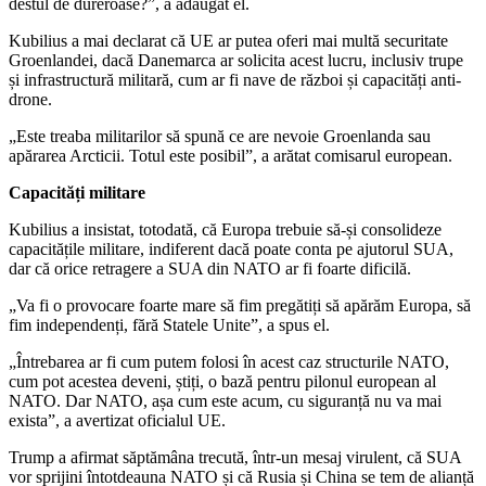
destul de dureroase?”, a adăugat el.
Kubilius a mai declarat că UE ar putea oferi mai multă securitate
Groenlandei, dacă Danemarca ar solicita acest lucru, inclusiv trupe
și infrastructură militară, cum ar fi nave de război și capacități anti-
drone.
„Este treaba militarilor să spună ce are nevoie Groenlanda sau
apărarea Arcticii. Totul este posibil”, a arătat comisarul european.
Capacități militare
Kubilius a insistat, totodată, că Europa trebuie să-și consolideze
capacitățile militare, indiferent dacă poate conta pe ajutorul SUA,
dar că orice retragere a SUA din NATO ar fi foarte dificilă.
„Va fi o provocare foarte mare să fim pregătiți să apărăm Europa, să
fim independenți, fără Statele Unite”, a spus el.
„Întrebarea ar fi cum putem folosi în acest caz structurile NATO,
cum pot acestea deveni, știți, o bază pentru pilonul european al
NATO. Dar NATO, așa cum este acum, cu siguranță nu va mai
exista”, a avertizat oficialul UE.
Trump a afirmat săptămâna trecută, într-un mesaj virulent, că SUA
vor sprijini întotdeauna NATO și că Rusia și China se tem de alianță