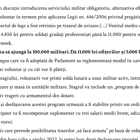
 discuție introducerea serviciului militar obligatoriu, alternativa ef
voluntar în termen prin aplicarea Legii nr. 446/2006 privind pregăti
iectul de lege a fost retrimis pe traseul de avizare.(…) Venitul med
 4.850 lei pentru soldați gradați profesioniști până la 11.000 pentru 
sweek.
să ajungă la 100.000 militari. Dă 11.000 lei ofițerilor și 5.000 
 legea care va fi adoptată de Parlament ea reglementează modul în car
ar voluntar și cu cât vor fi plătiți.
tagiului, voluntarii vor primi solda lunară a unui militar activ, între
zare și masă în unitățile militare. Stagiul va include un „program de 
siv trageri cu armamentul din dotare.
și desfășurarea acestui program urmează a fi stabilite printr-un ordi
icipant va fi recompensat suplimentar cu trei salarii medii brute, ad
 euro).
ii care prevede posibilitatea tinerilor „să facă armata” pe bază de volun
n luna iulie a anului 2022, la patru luni după declanșarea invaziei 