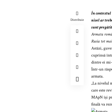
În contextul
nivel ar tre
Distribuie
sunt pregătit
Armata română
Rusia tot mai
Astăzi, guve
cuprinsă înt
dintre ei mi-
Într-un răsp
armata.
„La nivelul
care este rev
MApN își pro
finală va re