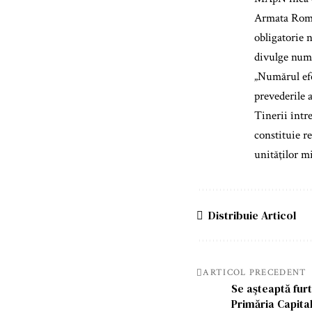
Armata Român
obligatorie 
divulge numă
„Numărul efec
prevederile 
Tinerii între
constituie r
unităţilor mi
Distribuie Articol
ARTICOL PRECEDENT
Se aşteaptă furt
Primăria Capita