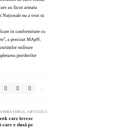
care au făcut armata
i Naționale nu a vrut să
ificate în conformitate cu
cate”, a precizat MApN.
unităţilor militare
mpletarea pierderilor
URMATORUL ARTICOL
hawk care lovesc
ă care e dusă pe