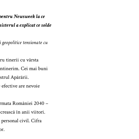
t pentru Newsweek la ce
sterul a explicat ce solde
 geopolitice tensionate cu
ru tinerii cu vârsta
 întinerim. Cei mai buni
strul Apărării.
efective are nevoie
 Armata României 2040 –
crească în anii viitori.
personal civil. Cifra
or.