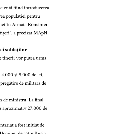
icientă fiind introducerea
rea populației pentru
iu net în Armata României
ofițeri”, a precizat MApN
lei soldaților
e tinerii vor putea urma
 4.000 și 5.000 de lei,
pregătire de militară de
n de ministru. La final,
ică aproximativ 27.000 de
tariat a fost inițiat de
Ucrainei de către Rusia.