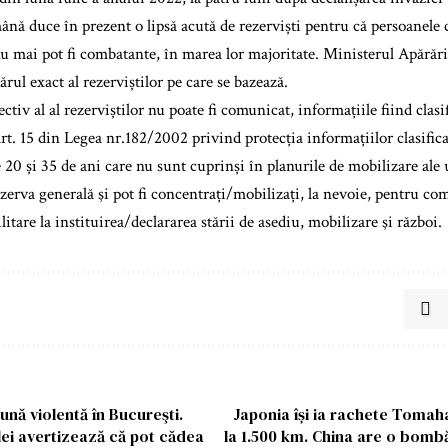
ă duce în prezent o lipsă acută de rezerviști pentru că persoanele 
nu mai pot fi combatante, în marea lor majoritate. Ministerul Apărări
rul exact al rezerviștilor pe care se bazează.
tiv al al rezerviștilor nu poate fi comunicat, informațiile fiind clas
art. 15 din Legea nr.182/2002 privind protecția informațiilor clasifi
 20 și 35 de ani care nu sunt cuprinși în planurile de mobilizare ale 
ezerva generală şi pot fi concentrați/mobilizați, la nevoie, pentru co
litare la instituirea/declararea stării de asediu, mobilizare şi război.
ună violentă în Bucureşti.
Japonia își ia rachete Toma
lei avertizează că pot cădea
la 1.500 km. China are o bomb