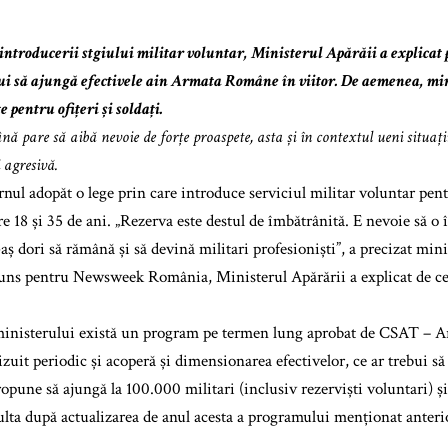
 introducerii stgiului militar voluntar, Ministerul Apărăii a explica
bui să ajungă efectivele ain Armata Române în viitor. De aemenea, mini
e pentru ofițeri și soldați.
 pare să aibă nevoie de forțe proaspete, asta și în contextul ueni situații
 agresivă.
rnul adopăt o lege prin care introduce serviciul militar voluntar pent
re 18 și 35 de ani. „Rezerva este destul de îmbătrânită. E nevoie să o
aș dori să rămână și să devină militari profesioniști”, a precizat mini
uns pentru Newsweek România, Ministerul Apărării a explicat de ce 
 ministerului există un program pe termen lung aprobat de CSAT –
izuit periodic și acoperă și dimensionarea efectivelor, ce ar trebui să 
pune să ajungă la 100.000 militari (inclusiv rezerviști voluntari) și 
zulta după actualizarea de anul acesta a programului menționat anteri