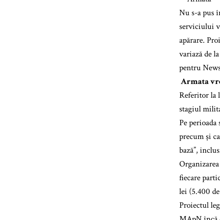
Nu s-a pus în
serviciului 
apărare. Pro
variază de la
pentru New
Armata vrea 
Referitor la
stagiul milit
Pe perioada s
precum și ca
bază”, inclu
Organizarea 
fiecare part
lei (5.400 de
Proiectul leg
MApN încă di