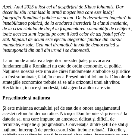
Apel: Anul 2025 a fost cel al despărţirii de Klaus Iohannis. Dar
deceniul său ratat lasă în urmă moştenirea care este însăşi
fotografia României politice de acum. De la dezordinea bugetară la
instabilitatea politică, de la erodarea increderii la elanul mesianic,
de la criza statului de drept la fragmentarea comunităţii de cetăţeni ,
toate acestea sunt legatul pe care îl lasă celor de azi fostul şef de
stat. Impasul de acum este efectul alegerilor fatidice din cursul
mandatelor sale. Cea mai dramatică involuţie democratică şi
instituţională din anii din urmă i se datorează.
La un an de anularea alegerilor prezidenţiale, provocarea
fundamentală a României nu este de ordin economic, ci politic.
Naţiunea noastră este una ale cărei fundamente simbolice şi juridice
au fost subminate, fatal, în epoca Preşedintelui Iohannis. Dincolo de
strategiile economice trebuie să se afle orizontul unui alt viitor.
Reclădirea, tenace şi modestă, iată agenda anilor care vin.
Preşedintele şi naţiunea
Şi este misiunea actualului şef de stat de a onora angajamentul
acestei refondări democratice. Nicuşor Dan trebuie să privească la
datoria sa, una care impune un amestec, delicat şi dificil, de
fermitate, empatie şi pragmatism. Conversaţia dintre şeful de stat şi
naţiune, intreruptă de predecesorul său, trebuie reluată. Tăcerile şi