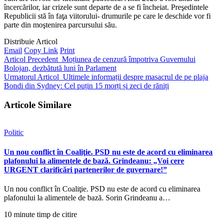
încercărilor, iar crizele sunt departe de a se fi încheiat. Preşedintele
Republicii stă în faţa viitorului- drumurile pe care le deschide vor fi
parte din moştenirea parcursului său.
Distribuie Articol
Email
Copy Link
Print
Articol Precedent
Moțiunea de cenzură împotriva Guvernului
Bolojan, dezbătută luni în Parlament
Urmatorul Articol
Ultimele informații despre masacrul de pe plaja
Bondi din Sydney: Cel puțin 15 morți și zeci de răniți
Articole Similare
Politic
Un nou conflict în Coaliţie. PSD nu este de acord cu eliminarea
plafonului la alimentele de bază. Grindeanu: „Voi cere
URGENT clarificări partenerilor de guvernare!”
Un nou conflict în Coaliţie. PSD nu este de acord cu eliminarea
plafonului la alimentele de bază. Sorin Grindeanu a…
10 minute timp de citire