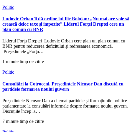
Politic
Ludovic Orban îi dă ordine lui Ilie Bolojan: „Nu mai are voie să
crească deloc taxe şi impozite”.Liderul Forţei Dreptei cere un
plan comun cu BNR
Liderul Forța Dreptei Ludovic Orban cere plan un plan comun cu
BNR pentru reducerea deficitului şi redresaarea economică.
Președintele „Forța…
1 minute timp de citire
Politic
Consultări la Cotroceni. Președintele Nicușor Dan discută cu
partidele formarea noului guvern
Președintele Nicușor Dan a chemat partidele și formațiunile politice
parlamentare la consultări informale despre formarea noului guvern.
Discuțiile încep la…
7 minute timp de citire
Politic