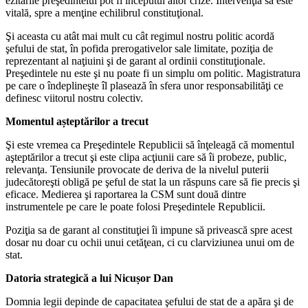
ezitările preşedintelui pot fi începutul altor crize. Intervenţia sa este
vitală, spre a menţine echilibrul constituţional.
Şi aceasta cu atât mai mult cu cât regimul nostru politic acordă
şefului de stat, în pofida prerogativelor sale limitate, poziţia de
reprezentant al naţiuini şi de garant al ordinii constituţionale.
Preşedintele nu este şi nu poate fi un simplu om politic. Magistratura
pe care o îndeplineşte îl plasează în sfera unor responsabilităţi ce
definesc viitorul nostru colectiv.
Momentul așteptărilor a trecut
Şi este vremea ca Preşedintele Republicii să înţeleagă că momentul
aşteptărilor a trecut şi este clipa acţiunii care să îi probeze, public,
relevanţa. Tensiunile provocate de deriva de la nivelul puterii
judecătoreşti obligă pe şeful de stat la un răspuns care să fie precis şi
eficace. Medierea şi raportarea la CSM sunt două dintre
instrumentele pe care le poate folosi Preşedintele Republicii.
Poziţia sa de garant al constituţiei îi impune să privească spre acest
dosar nu doar cu ochii unui cetăţean, ci cu clarviziunea unui om de
stat.
Datoria strategică a lui Nicușor Dan
Domnia legii depinde de capacitatea şefului de stat de a apăra şi de