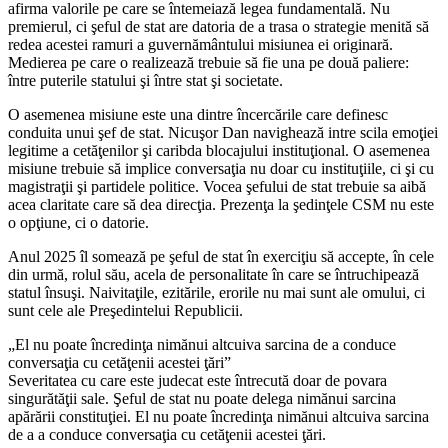
afirma valorile pe care se întemeiază legea fundamentală. Nu
premierul, ci şeful de stat are datoria de a trasa o strategie menită să
redea acestei ramuri a guvernământului misiunea ei originară.
Medierea pe care o realizează trebuie să fie una pe două paliere:
între puterile statului şi între stat şi societate.
O asemenea misiune este una dintre încercările care definesc
conduita unui şef de stat. Nicuşor Dan navighează intre scila emoţiei
legitime a cetăţenilor şi caribda blocajului instituţional. O asemenea
misiune trebuie să implice conversaţia nu doar cu instituţiile, ci şi cu
magistraţii şi partidele politice. Vocea şefului de stat trebuie sa aibă
acea claritate care să dea direcţia. Prezenţa la şedinţele CSM nu este
o opţiune, ci o datorie.
Anul 2025 îl somează pe şeful de stat în exerciţiu să accepte, în cele
din urmă, rolul său, acela de personalitate în care se întruchipează
statul însuşi. Naivitaţile, ezitările, erorile nu mai sunt ale omului, ci
sunt cele ale Preşedintelui Republicii.
„El nu poate încredinţa nimănui altcuiva sarcina de a conduce
conversaţia cu cetăţenii acestei ţări”
Severitatea cu care este judecat este întrecută doar de povara
singurătăţii sale. Şeful de stat nu poate delega nimănui sarcina
apărării constituţiei. El nu poate încredinţa nimănui altcuiva sarcina
de a a conduce conversaţia cu cetăţenii acestei ţări.