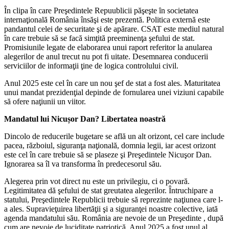
În clipa în care Preşedintele Repuublicii păşeşte ȋn societatea
internaţională România însăşi este prezentă. Politica externă este
pandantul celei de securitate şi de apărare. CSAT este mediul natural
în care trebuie să se facă simţită preeminenţa şefului de stat.
Promisiunile legate de elaborarea unui raport referitor la anularea
alegerilor de anul trecut nu pot fi uitate. Desemnarea conducerii
serviciilor de informaţii ţine de logica controlului civil.
Anul 2025 este cel în care un nou şef de stat a fost ales. Maturitatea
unui mandat prezidenţial depinde de fornularea unei viziuni capabile
să ofere naţiunii un viitor.
Mandatul lui Nicușor Dan? Libertatea noastră
Dincolo de reducerile bugetare se află un alt orizont, cel care include
pacea, războiul, siguranţa naţională, domnia legii, iar acest orizont
este cel în care trebuie să se plaseze şi Preşedintele Nicuşor Dan.
Ignorarea sa îl va transforma în predecesorul său.
Alegerea prin vot direct nu este un privilegiu, ci o povară.
Legitimitatea dă şefului de stat greutatea alegerilor. Întruchipare a
statului, Preşedintele Republicii trebuie să reprezinte naţiunea care l-
a ales. Supravieţuirea libertăţii şi a siguranţei noastre colective, iată
agenda mandatului său. România are nevoie de un Preşedinte , după
cum are nevoie de luciditate patriotică. Anul 2025 a fost unul al