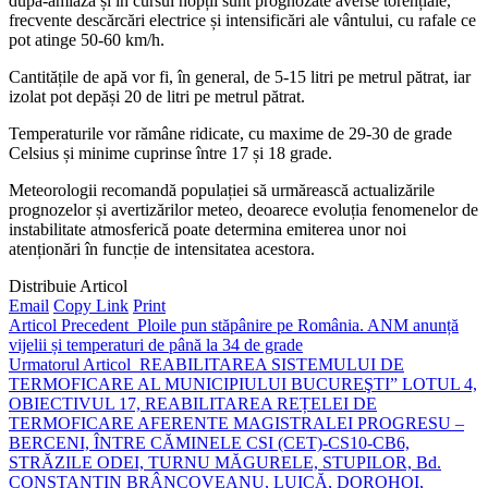
după-amiaza și în cursul nopții sunt prognozate averse torențiale,
frecvente descărcări electrice și intensificări ale vântului, cu rafale ce
pot atinge 50-60 km/h.
Cantitățile de apă vor fi, în general, de 5-15 litri pe metrul pătrat, iar
izolat pot depăși 20 de litri pe metrul pătrat.
Temperaturile vor rămâne ridicate, cu maxime de 29-30 de grade
Celsius și minime cuprinse între 17 și 18 grade.
Meteorologii recomandă populației să urmărească actualizările
prognozelor și avertizărilor meteo, deoarece evoluția fenomenelor de
instabilitate atmosferică poate determina emiterea unor noi
atenționări în funcție de intensitatea acestora.
Distribuie Articol
Email
Copy Link
Print
Articol Precedent
Ploile pun stăpânire pe România. ANM anunță
vijelii și temperaturi de până la 34 de grade
Urmatorul Articol
REABILITAREA SISTEMULUI DE
TERMOFICARE AL MUNICIPIULUI BUCUREŞTI” LOTUL 4,
OBIECTIVUL 17, REABILITAREA REȚELEI DE
TERMOFICARE AFERENTE MAGISTRALEI PROGRESU –
BERCENI, ÎNTRE CĂMINELE CSI (CET)-CS10-CB6,
STRĂZILE ODEI, TURNU MĂGURELE, STUPILOR, Bd.
CONSTANTIN BRÂNCOVEANU, LUICĂ, DOROHOI,