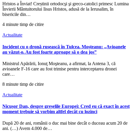
Hristos a Înviat! Creștinii ortodocşi şi greco-catolici primesc Lumina
Învierii Mântuitorului Iisus Hristos, adusă de la Ierusalim, în
bisericile din…
4 minute timp de citire
Actualitate
Incident cu o dronă rusească în Tulcea. Moșteanu: „Avioanele
au văzut-o. Au fost foarte aproape să o dea jos”
Ministrul Apărării, Ionuţ Moşteanu, a afirmat, la Antena 3, că
avioanele F-16 care au fost trimise pentru interceptarea dronei
care…
8 minute timp de citire
Actualitate
Nicușor Dan, despre greșelile Europei: Cred eu că exact în acest
moment trebuie să vorbim altfel decât cu lozinci
După 20 de ani, românii o duc mai bine decât o duceau acum 20 de
ani. (…) Avem 4.000 de…