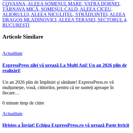
COVASNA, ALEEA SOMEȘUL MARE, VATRA DORNEI,
TÂRNAVA MICĂ, SOMEȘUL CALD, ALEEA CICEU,
ALIORULUI, ALEEA NICULIŢEL, STRĂDUINŢEI, ALEEA
DRAGOŞ MLADINOVICI, ALEEA TERASEI, SECTORUL 4,
BUCUREŞTI
Articole Similare
Actualitate
ExpressPress zilei vă urează La Mulți Ani! Un an 2026 plin de
realizări!
Un an 2026 plin de împliniri și sănătate! ExpressPress.ro vă
mulțumește, vouă, cititorilor, pentru că ne sunteți aproape în
fiecare…
0 minute timp de citire
Actualitate
Hristos a Înviat! Echipa ExpressPress.ro vă urează Paște fericit