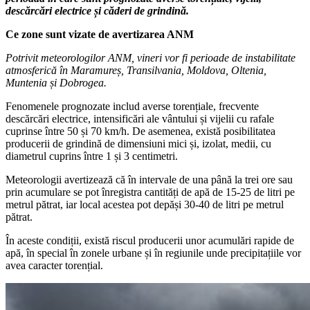
descărcări electrice și căderi de grindină.
Ce zone sunt vizate de avertizarea ANM
Potrivit meteorologilor ANM, vineri vor fi perioade de instabilitate
atmosferică în Maramureș, Transilvania, Moldova, Oltenia,
Muntenia și Dobrogea.
Fenomenele prognozate includ averse torențiale, frecvente
descărcări electrice, intensificări ale vântului și vijelii cu rafale
cuprinse între 50 și 70 km/h. De asemenea, există posibilitatea
producerii de grindină de dimensiuni mici și, izolat, medii, cu
diametrul cuprins între 1 și 3 centimetri.
Meteorologii avertizează că în intervale de una până la trei ore sau
prin acumulare se pot înregistra cantități de apă de 15-25 de litri pe
metrul pătrat, iar local acestea pot depăși 30-40 de litri pe metrul
pătrat.
În aceste condiții, există riscul producerii unor acumulări rapide de
apă, în special în zonele urbane și în regiunile unde precipitațiile vor
avea caracter torențial.