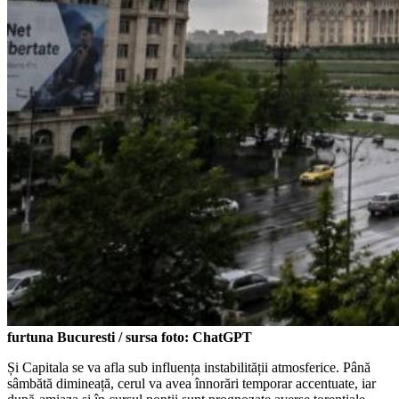
furtuna Bucuresti / sursa foto: ChatGPT
Și Capitala se va afla sub influența instabilității atmosferice. Până
sâmbătă dimineață, cerul va avea înnorări temporar accentuate, iar