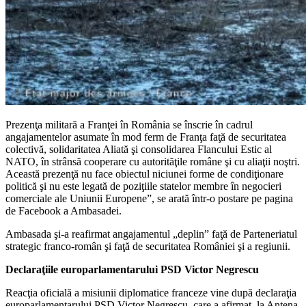
Prezenţa militară a Franţei în România se înscrie în cadrul
angajamentelor asumate în mod ferm de Franţa faţă de securitatea
colectivă, solidaritatea Aliată şi consolidarea Flancului Estic al
NATO, în strânsă cooperare cu autorităţile române şi cu aliaţii noştri.
Această prezenţă nu face obiectul niciunei forme de condiţionare
politică şi nu este legată de poziţiile statelor membre în negocieri
comerciale ale Uniunii Europene”, se arată într-o postare pe pagina
de Facebook a Ambasadei.
Ambasada şi-a reafirmat angajamentul „deplin” faţă de Parteneriatul
strategic franco-român şi faţă de securitatea României şi a regiunii.
Declaraţiile europarlamentarului PSD Victor Negrescu
Reacţia oficială a misiunii diplomatice franceze vine după declaraţia
europarlamentarului PSD Victor Negrescu, care a afirmat, la Antena