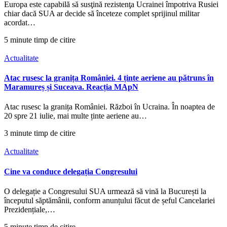
Europa este capabilă să susţină rezistenţa Ucrainei împotriva Rusiei
chiar dacă SUA ar decide să înceteze complet sprijinul militar
acordat…
5 minute timp de citire
Actualitate
Atac rusesc la granița României. 4 ținte aeriene au pătruns în
Maramureș și Suceava. Reacția MApN
Atac rusesc la granița României. Război în Ucraina. În noaptea de
20 spre 21 iulie, mai multe ținte aeriene au…
3 minute timp de citire
Actualitate
Cine va conduce delegația Congresului
O delegație a Congresului SUA urmează să vină la București la
începutul săptămânii, conform anunțului făcut de șeful Cancelariei
Prezidențiale,…
5 minute timp de citire