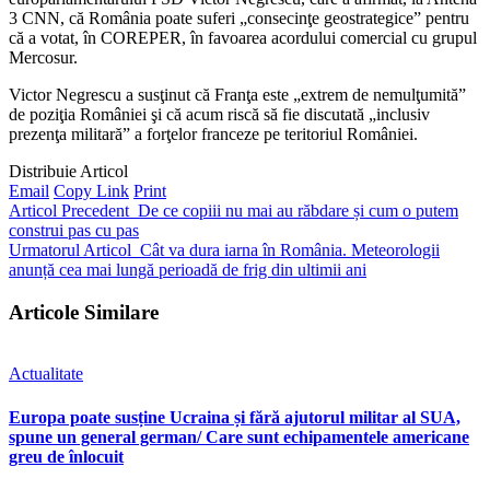
3 CNN, că România poate suferi „consecinţe geostrategice” pentru
că a votat, în COREPER, în favoarea acordului comercial cu grupul
Mercosur.
Victor Negrescu a susţinut că Franţa este „extrem de nemulţumită”
de poziţia României şi că acum riscă să fie discutată „inclusiv
prezenţa militară” a forţelor franceze pe teritoriul României.
Distribuie Articol
Email
Copy Link
Print
Articol Precedent
De ce copiii nu mai au răbdare și cum o putem
construi pas cu pas
Urmatorul Articol
Cât va dura iarna în România. Meteorologii
anunță cea mai lungă perioadă de frig din ultimii ani
Articole Similare
Actualitate
Europa poate susține Ucraina și fără ajutorul militar al SUA,
spune un general german/ Care sunt echipamentele americane
greu de înlocuit