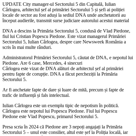
UPDATE City manager-ul Sectorului 5 din Capitală, Iulian
Cârlogea, arhitectul șef al primăriei Sectorului 5 și șefi ai poliției
locale de sector au fost aduși la sediul DNA unde anchetatorii au
început audierile, transmit surse judiciare autorului acestui material
DNA a descins la Primăria Sectorului 5, condusă de Vlad Piedone,
fiul lui Cristian Popescu Piedone. Este vizat managerul Primăriei
Sectorului 5, Iulian Cârlogea, despre care Newsweek România a
scris în mai multe rânduri.
Administratorul Primăriei Sectorului 5, căutat de DNA, e nepotul lui
Piedone. Are 6 case, Mercedes, 4 sinecuri
Cârlogea este vizat de DNA alături de arhitectul șef al primăriei
pentru fapte de corupție. DNA a făcut percheziții la Primăria
Sectorului 5.
Ar fi anchetate fapte de dare și luare de mită, precum și fapte de
trafic de influență și fals intelectual.
Iulian Cârlogea este un exemplu tipic de nepotism în politică.
Cârlogea este nepotul lui Popescu Piedone. Fiul lui Popescu
Piedone este Vlad Popescu, primarul Sectorului 5.
Presa scria în 2024 că Piedone are 3 nepoți angajați la Primăria
Sectorului 5 – unul este consilier, altul este șef la Poliția locală, iar