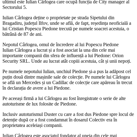
ultimul este Iulian Cârlogea care ocupă funcția de City manager al
Sectorului 5.
Iulian Cârlogea deține o proprietate pe strada Sipetului din
Bragadiru, județul Ilfov, unde se află, de fapt, reședința neoficială a
lui Cristian Popescu Piedone trecută pe numele soacrei acestuia, o
bătrână de 87 de ani.
Nepotul Cârlogea, omul de încredere al lui Popescu Piedone
Iulian Cârlogea a lucrat și a fost asociat la una din cele mai
importante companii din sfera de influență a lui Piedone: Orion
Security SRL. Unde au lucrat atât copiii acestuia, cât și unii nepoți.
Pe numele nepotului Iulian, unchiul Piedone și-a pus la adăpost cel
puțin două dintre mașinile sale de colecție. Pe numele lui Cârlogea
se află un Mercedes și un Cadillac de colecție care apăreau în trecut
în declarația de avere a lui Piedone.
Pe aceeași firmă a lui Cârlogea au fost înregistrate o serie de alte
autoturisme de lux folosite de Piedone.
Inclusiv autoturismul Duster cu care a fost dus Piedone spre locul de
detenție după ce a fost condamnat în dosarul Colectiv era în
proprietatea aceleiași companii.
Iulian Cârlogea este asociatul fondator al uneia din cele mai