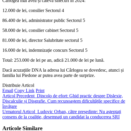
Cârlogea mai avea și câteva sinecuri în 2024:
12.000 de lei, consilier Sectorul 4
86.400 de lei, administrator public Sectorul 5
58.000 de lei, consilier cabinet Sectorul 5
81.000 de lei, director Salubritate sectorul 5
16.000 de lei, indemnizație concurs Sectorul 5
Total: 253.000 de lei pe an, adică 21.000 de lei pe lună.
Dacă acuzațiile DNA la adresa lui Cârlogea se dovedesc, atunci și
familia lui Piedone ar putea avea parte de surprize.
Distribuie Articol
Email
Copy Link
Print
Articol Precedent
Dincolo de efort: Ghid practic despre Dislexie,
Discalculie și Disgrafie. Cum recunoaștem dificultățile specifice de
învățare
Urmatorul Articol
Ludovic Orban, către preşedinte: Nu aşteptaţi
consens de la coaliţie, desemnaţi un candidat la conducerea SRI
Articole Similare