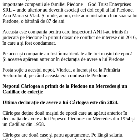
importante companii ale familiei Piedone – God Trust Enterprises
SRL – unde ulterior au devenit asociați cei doi copii ai lui Piedone,
Ana Maria și Vlad. Și unde, acum, este administrator chiar soacra lui
Piedone, o bătrână de 87 de ani.
Aceasta este compania pentru care inspectorii ANI l-au trimis în
judecată pe Piedone în primul dosar de conflict de interese din 2016,
în care a și fost condamnat.
Pe aceeași companie au fost înmatriculate alte trei mașini de epocă.
Și acestea apăreau anterior în declarația de avere a lui Piedone.
Fosta soție a acestui nepot, Viorica, a lucrat și ea la Primăria
Sectorului 4, pe când aceasta era condusă de Piedone.
Nepotul Cârlogea a primit de la Piedone un Mercedes și un
Cadillac de colecție
Ultima declarație de avere a lui Cârlogea este din 2024.
Cârlogea deține două mașini de epocă care au apărut anterior în
declarația de avere a lui Popescu Piedone: un Mercedes din 1954 și
un Cadillac din 1958.
Cârlogea are două case și patru apartamente. Pe lângă salariu,