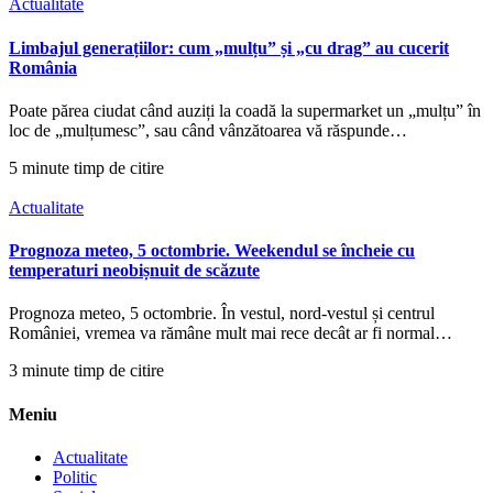
Actualitate
Limbajul generațiilor: cum „mulțu” și „cu drag” au cucerit
România
Poate părea ciudat când auziți la coadă la supermarket un „mulțu” în
loc de „mulțumesc”, sau când vânzătoarea vă răspunde…
5 minute timp de citire
Actualitate
Prognoza meteo, 5 octombrie. Weekendul se încheie cu
temperaturi neobișnuit de scăzute
Prognoza meteo, 5 octombrie. În vestul, nord-vestul și centrul
României, vremea va rămâne mult mai rece decât ar fi normal…
3 minute timp de citire
Meniu
Actualitate
Politic