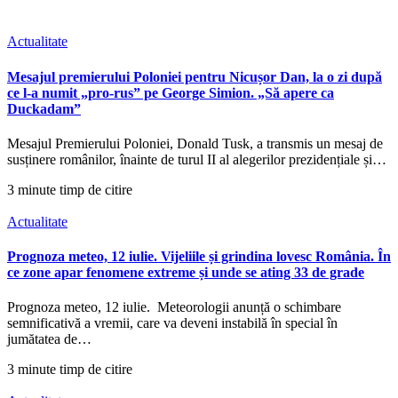
Actualitate
Mesajul premierului Poloniei pentru Nicușor Dan, la o zi după
ce l-a numit „pro-rus” pe George Simion. „Să apere ca
Duckadam”
Mesajul Premierului Poloniei, Donald Tusk, a transmis un mesaj de
susținere românilor, înainte de turul II al alegerilor prezidențiale și…
3 minute timp de citire
Actualitate
Prognoza meteo, 12 iulie. Vijeliile și grindina lovesc România. În
ce zone apar fenomene extreme și unde se ating 33 de grade
Prognoza meteo, 12 iulie. Meteorologii anunță o schimbare
semnificativă a vremii, care va deveni instabilă în special în
jumătatea de…
3 minute timp de citire