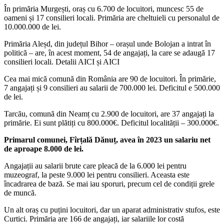
În primăria Murgești, oraș cu 6.700 de locuitori, muncesc 55 de
oameni și 17 consilieri locali. Primăria are cheltuieli cu personalul de
10.000.000 de lei.
Primăria Aleșd, din județul Bihor – orașul unde Bolojan a intrat în
politică – are, în acest moment, 54 de angajați, la care se adaugă 17
consilieri locali. Detalii AICI și AICI
Cea mai mică comună din România are 90 de locuitori. În primărie,
7 angajați și 9 consilieri au salarii de 700.000 lei. Deficitul e 500.000
de lei.
Tarcău, comună din Neamț cu 2.900 de locuitori, are 37 angajați la
primărie. Ei sunt plătiți cu 800.000€. Deficitul localității – 300.000€.
Primarul comunei, Fîrțală Dănuț, avea în 2023 un salariu net
de aproape 8.000 de lei.
Angajații au salarii brute care pleacă de la 6.000 lei pentru
muzeograf, la peste 9.000 lei pentru consilieri. Aceasta este
încadrarea de bază. Se mai iau sporuri, precum cel de condiții grele
de muncă.
Un alt oraș cu puțini locuitori, dar un aparat administrativ stufos, este
Curtici. Primăria are 166 de angajați, iar salariile lor costă