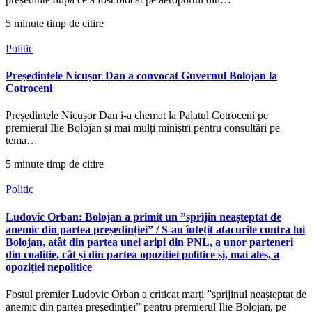
5 minute timp de citire
Politic
Președintele Nicușor Dan a convocat Guvernul Bolojan la
Cotroceni
Președintele Nicușor Dan i-a chemat la Palatul Cotroceni pe
premierul Ilie Bolojan și mai mulți miniștri pentru consultări pe
tema…
5 minute timp de citire
Politic
Ludovic Orban: Bolojan a primit un ”sprijin neașteptat de
anemic din partea președinției” / S-au întețit atacurile contra lui
Bolojan, atât din partea unei aripi din PNL, a unor parteneri
din coaliție, cât și din partea opoziției politice și, mai ales, a
opoziției nepolitice
Fostul premier Ludovic Orban a criticat marți ”sprijinul neașteptat de
anemic din partea președinției” pentru premierul Ilie Bolojan, pe