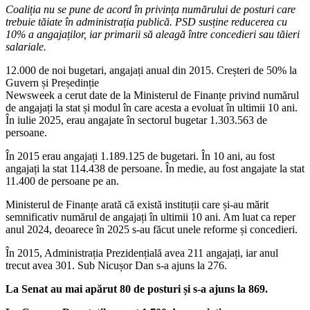
Coaliția nu se pune de acord în privința numărului de posturi care
trebuie tăiate în administrația publică. PSD susține reducerea cu
10% a angajaților, iar primarii să aleagă între concedieri sau tăieri
salariale.
12.000 de noi bugetari, angajați anual din 2015. Creșteri de 50% la
Guvern și Președinție
Newsweek a cerut date de la Ministerul de Finanțe privind numărul
de angajați la stat și modul în care acesta a evoluat în ultimii 10 ani.
În iulie 2025, erau angajate în sectorul bugetar 1.303.563 de
persoane.
În 2015 erau angajați 1.189.125 de bugetari. În 10 ani, au fost
angajați la stat 114.438 de persoane. În medie, au fost angajate la stat
11.400 de persoane pe an.
Ministerul de Finanțe arată că există instituții care și-au mărit
semnificativ numărul de angajați în ultimii 10 ani. Am luat ca reper
anul 2024, deoarece în 2025 s-au făcut unele reforme și concedieri.
În 2015, Administrația Prezidențială avea 211 angajați, iar anul
trecut avea 301. Sub Nicușor Dan s-a ajuns la 276.
La Senat au mai apărut 80 de posturi și s-a ajuns la 869.