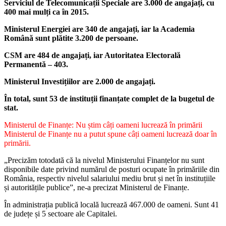
Serviciul de Telecomunicații Speciale are 3.000 de angajați, cu
400 mai mulți ca în 2015.
Ministerul Energiei are 340 de angajați, iar la Academia
Română sunt plătite 3.200 de persoane.
CSM are 484 de angajați, iar Autoritatea Electorală
Permanentă – 403.
Ministerul Investițiilor are 2.000 de angajați.
În total, sunt 53 de instituții finanțate complet de la bugetul de
stat.
Ministerul de Finanțe: Nu știm câți oameni lucrează în primării
Ministerul de Finanțe nu a putut spune câți oameni lucrează doar în
primării.
„Precizăm totodată că la nivelul Ministerului Finanțelor nu sunt
disponibile date privind numărul de posturi ocupate în primăriile din
România, respectiv nivelul salariului mediu brut și net în instituțiile
și autoritățile publice”, ne-a precizat Ministerul de Finanțe.
În administrația publică locală lucrează 467.000 de oameni. Sunt 41
de județe și 5 sectoare ale Capitalei.