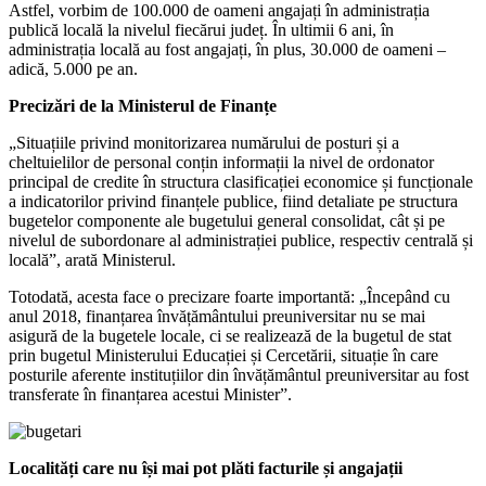
Astfel, vorbim de 100.000 de oameni angajați în administrația
publică locală la nivelul fiecărui județ. În ultimii 6 ani, în
administrația locală au fost angajați, în plus, 30.000 de oameni –
adică, 5.000 pe an.
Precizări de la Ministerul de Finanțe
„Situațiile privind monitorizarea numărului de posturi și a
cheltuielilor de personal conțin informații la nivel de ordonator
principal de credite în structura clasificației economice și funcționale
a indicatorilor privind finanțele publice, fiind detaliate pe structura
bugetelor componente ale bugetului general consolidat, cât și pe
nivelul de subordonare al administrației publice, respectiv centrală și
locală”, arată Ministerul.
Totodată, acesta face o precizare foarte importantă: „Începând cu
anul 2018, finanțarea învățământului preuniversitar nu se mai
asigură de la bugetele locale, ci se realizează de la bugetul de stat
prin bugetul Ministerului Educației și Cercetării, situație în care
posturile aferente instituțiilor din învățământul preuniversitar au fost
transferate în finanțarea acestui Minister”.
Localități care nu își mai pot plăti facturile și angajații