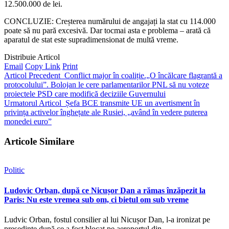
12.500.000 de lei.
CONCLUZIE: Creșterea numărului de angajați la stat cu 114.000
poate să nu pară excesivă. Dar tocmai asta e problema – arată că
aparatul de stat este supradimensionat de multă vreme.
Distribuie Articol
Email
Copy Link
Print
Articol Precedent
Conflict major în coaliție.„O încălcare flagrantă a
protocolului”. Bolojan le cere parlamentarilor PNL să nu voteze
proiectele PSD care modifică deciziile Guvernului
Urmatorul Articol
Șefa BCE transmite UE un avertisment în
privința activelor înghețate ale Rusiei, „având în vedere puterea
monedei euro”
Articole Similare
Politic
Ludovic Orban, după ce Nicușor Dan a rămas înzăpezit la
Paris: Nu este vremea sub om, ci bietul om sub vreme
Ludvic Orban, fostul consilier al lui Nicușor Dan, l-a ironizat pe
președinte după ce a fost blocat pe aeroportul din…