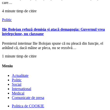
care…
4 minute timp de citire
Politic
Ilie Bolojan refuză demisia și atacă demagogia: Guvernul vrea
înțelepciune, nu claxoane
Premierul interimar Ilie Bolojan spune că nu pleacă din funcţie, el
arătând că, dacă mâine ar pleca, nu se rezolvă…
1 minute timp de citire
Meniu
Actualitate
Politic
Social
International
Medical
Comunicate de presa
Politica de COOKIE