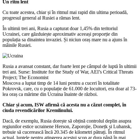
Un ritm lent
Cu toate acestea, chiar și în ritmul mai rapid din ultima perioadă,
progresul general al Rusiei a rămas lent.
În ultimii trei ani, Rusia a capturat doar 1,45% din teritoriul
Ucrainei, care găzduiește aproximativ aceeași proporție din
populația sa dinaintea invaziei. Și niciun oraș mare nu a ajuns în
mâinile Rusiei.
Rusia a avansat constant, dar foarte lent pe câmpul de luptă în ultimii
trei ani. Surse: Institute for the Study of War, AEI’s Critical Threats
Project; The Economist
Moscova a luptat timp de 14 luni pentru a cuceri în totalitate
Pokrovsk, care, cu o populație de 61.000 de locuitori, era doar al 73-
lea oraș ca mărime din Ucraina înainte de război.
Chiar și acum, ISW afirmă că acesta nu a căzut complet, în
ciuda revendicărilor Kremlinului.
Dacă, de exemplu, Rusia dorește să obțină controlul deplin asupra
regiunilor estice ucrainene Herson, Zaporojie, Donețk și Luhansk,
trebuie să cucerească încă 20.345 de kilometri pătrați. În ritmul
actual, luptele pentru atingerea acestui scop ar dura până în mai