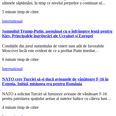
ultimele săptămâni, în timp ce nivelul prețurilor a continuat să…
5 minute timp de citire
International
Summitul Trump-Putin, asemănat cu o înfrângere lentă pentru
Kiev. Principalele îngrijorări ale Ucrainei și Europei
Condițiile din jurul summitului de vineri sunt atât de favorabile
Moscovei încât este evident de ce a profitat Putin imediat…
6 minute timp de citire
International
NATO cere Turciei să-și ducă avioanele de vânătoare F-16 în
Estonia. Inițial, misiunea era pentru România
NATO a solicitat Turciei să furnizeze avioane de vânătoare F-16
pentru patrularea spațiului aerian al statelor baltice cu câteva luni…
4 minute timp de citire