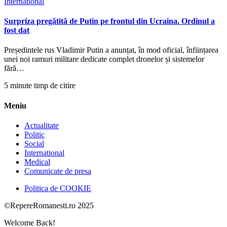
International
Surpriza pregătită de Putin pe frontul din Ucraina. Ordinul a
fost dat
Președintele rus Vladimir Putin a anunțat, în mod oficial, înființarea
unei noi ramuri militare dedicate complet dronelor și sistemelor
fără…
5 minute timp de citire
Meniu
Actualitate
Politic
Social
International
Medical
Comunicate de presa
Politica de COOKIE
©RepereRomanesti.ro 2025
Welcome Back!