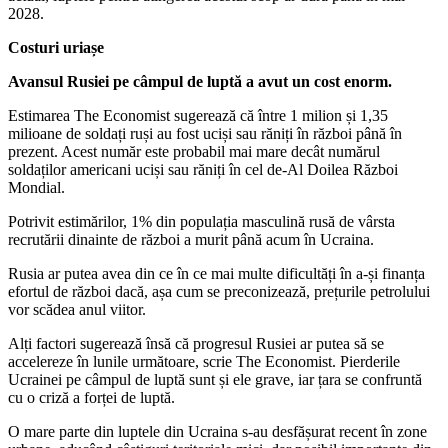
2028.
Costuri uriașe
Avansul Rusiei pe câmpul de luptă a avut un cost enorm.
Estimarea The Economist sugerează că între 1 milion și 1,35
milioane de soldați ruși au fost uciși sau răniți în război până în
prezent. Acest număr este probabil mai mare decât numărul
soldaților americani uciși sau răniți în cel de-Al Doilea Război
Mondial.
Potrivit estimărilor, 1% din populația masculină rusă de vârsta
recrutării dinainte de război a murit până acum în Ucraina.
Rusia ar putea avea din ce în ce mai multe dificultăți în a-și finanța
efortul de război dacă, așa cum se preconizează, prețurile petrolului
vor scădea anul viitor.
Alți factori sugerează însă că progresul Rusiei ar putea să se
accelereze în lunile următoare, scrie The Economist. Pierderile
Ucrainei pe câmpul de luptă sunt și ele grave, iar țara se confruntă
cu o criză a forței de luptă.
O mare parte din luptele din Ucraina s-au desfășurat recent în zone