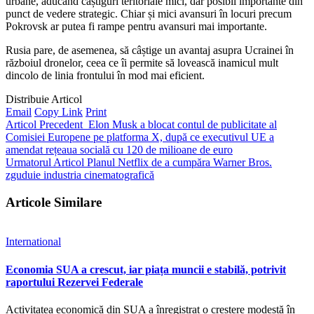
urbane, aducând câștiguri teritoriale mici, dar posibil importante din
punct de vedere strategic. Chiar și mici avansuri în locuri precum
Pokrovsk ar putea fi rampe pentru avansuri mai importante.
Rusia pare, de asemenea, să câștige un avantaj asupra Ucrainei în
războiul dronelor, ceea ce îi permite să lovească inamicul mult
dincolo de linia frontului în mod mai eficient.
Distribuie Articol
Email
Copy Link
Print
Articol Precedent
Elon Musk a blocat contul de publicitate al
Comisiei Europene pe platforma X, după ce executivul UE a
amendat rețeaua socială cu 120 de milioane de euro
Urmatorul Articol
Planul Netflix de a cumpăra Warner Bros.
zguduie industria cinematografică
Articole Similare
International
Economia SUA a crescut, iar piața muncii e stabilă, potrivit
raportului Rezervei Federale
Activitatea economică din SUA a înregistrat o creștere modestă în