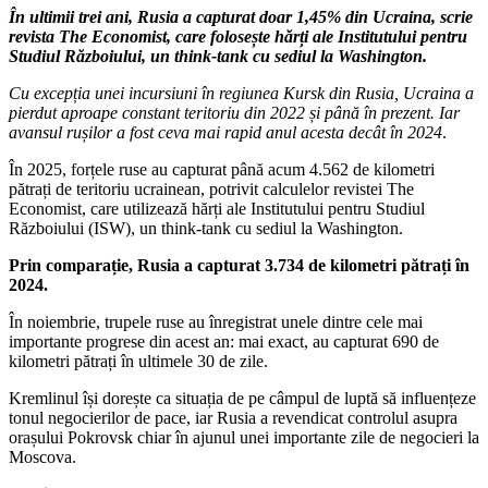
În ultimii trei ani, Rusia a capturat doar 1,45% din Ucraina, scrie
revista The Economist, care folosește hărți ale Institutului pentru
Studiul Războiului, un think-tank cu sediul la Washington.
Cu excepția unei incursiuni în regiunea Kursk din Rusia, Ucraina a
pierdut aproape constant teritoriu din 2022 și până în prezent. Iar
avansul rușilor a fost ceva mai rapid anul acesta decât în 2024
.
În 2025, forțele ruse au capturat până acum 4.562 de kilometri
pătrați de teritoriu ucrainean, potrivit calculelor revistei The
Economist, care utilizează hărți ale Institutului pentru Studiul
Războiului (ISW), un think-tank cu sediul la Washington.
Prin comparație, Rusia a capturat 3.734 de kilometri pătrați în
2024.
În noiembrie, trupele ruse au înregistrat unele dintre cele mai
importante progrese din acest an: mai exact, au capturat 690 de
kilometri pătrați în ultimele 30 de zile.
Kremlinul își dorește ca situația de pe câmpul de luptă să influențeze
tonul negocierilor de pace, iar Rusia a revendicat controlul asupra
orașului Pokrovsk chiar în ajunul unei importante zile de negocieri la
Moscova.