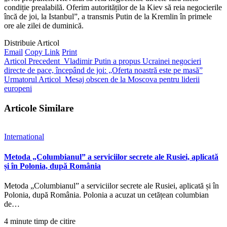
condiție prealabilă. Oferim autorităților de la Kiev să reia negocierile
încă de joi, la Istanbul”, a transmis Putin de la Kremlin în primele
ore ale zilei de duminică.
Distribuie Articol
Email
Copy Link
Print
Articol Precedent
Vladimir Putin a propus Ucrainei negocieri
directe de pace, începând de joi: „Oferta noastră este pe masă”
Urmatorul Articol
Mesaj obscen de la Moscova pentru liderii
europeni
Articole Similare
International
Metoda „Columbianul” a serviciilor secrete ale Rusiei, aplicată
și în Polonia, după România
Metoda „Columbianul” a serviciilor secrete ale Rusiei, aplicată și în
Polonia, după România. Polonia a acuzat un cetățean columbian
de…
4 minute timp de citire