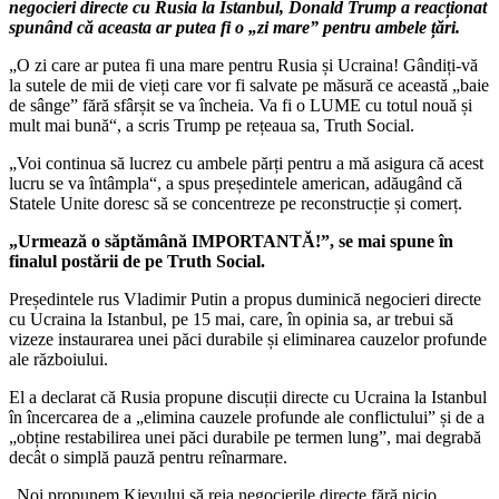
negocieri directe cu Rusia la Istanbul, Donald Trump a reacționat
spunând că aceasta ar putea fi o „zi mare” pentru ambele țări.
„O zi care ar putea fi una mare pentru Rusia și Ucraina! Gândiți-vă
la sutele de mii de vieți care vor fi salvate pe măsură ce această „baie
de sânge” fără sfârșit se va încheia. Va fi o LUME cu totul nouă și
mult mai bună“, a scris Trump pe rețeaua sa, Truth Social.
„Voi continua să lucrez cu ambele părți pentru a mă asigura că acest
lucru se va întâmpla“, a spus președintele american, adăugând că
Statele Unite doresc să se concentreze pe reconstrucție și comerț.
„Urmează o săptămână IMPORTANTĂ!”, se mai spune în
finalul postării de pe Truth Social.
Președintele rus Vladimir Putin a propus duminică negocieri directe
cu Ucraina la Istanbul, pe 15 mai, care, în opinia sa, ar trebui să
vizeze instaurarea unei păci durabile și eliminarea cauzelor profunde
ale războiului.
El a declarat că Rusia propune discuții directe cu Ucraina la Istanbul
în încercarea de a „elimina cauzele profunde ale conflictului” și de a
„obține restabilirea unei păci durabile pe termen lung”, mai degrabă
decât o simplă pauză pentru reînarmare.
„Noi propunem Kievului să reia negocierile directe fără nicio