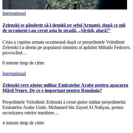
International
Zelenski se gândește să-l demită pe șeful Armatei, după ce mii
de ucraineni i-au cerut asta în stradă. „Sîrskîi, afară!”
Criza a cuprins armata ucraineană după ce președintele Volodimir
Zelenski l-a demis pe popularul ministru al apărării Mihailo Fedorov,
provocând…
8 minute timp de citire
International
Zelenski cere ajutor militar Emiratelor Arabe pentru apararea
Mării Negre. De ce e important pentru România?
Președintele Volodimir Zelenski a cerut ajutor militar președintelui
Emiratelor Arabe Unite, Mohamed bin Zayed Al Nahyan, pentru
securizarea rutelor maritime…
4 minute timp de citire