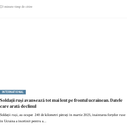
3 minute timp de citire
INTERNATIONAL
Soldații ruși avansează tot mai lent pe frontul ucrainean. Datele
care arată declinul
Soldații ruși, au ocupat 240 de kilometri pătrați în martie 2025, înaintarea forțelor ruse
în Ucraina a încetinit pentru a…