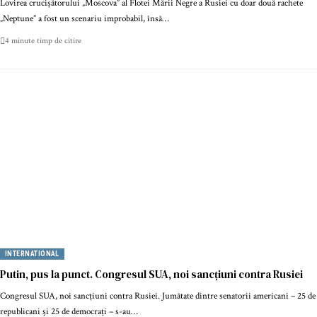
Lovirea crucișătorului „Moscova” al Flotei Mării Negre a Rusiei cu doar două rachete
„Neptune” a fost un scenariu improbabil, însă…
4 minute timp de citire
INTERNATIONAL
Putin, pus la punct. Congresul SUA, noi sancțiuni contra Rusiei
Congresul SUA, noi sancțiuni contra Rusiei. Jumătate dintre senatorii americani – 25 de
republicani și 25 de democrați – s-au…