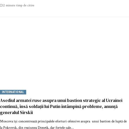
12 minute timp de citire
INTERNATIONAL
Asediul armatei ruse asupra unui bastion strategic al Ucrainei
continuă, însă soldații lui Putin întâmpină probleme, anunță
generalul Sîrskîi
Moscova își concentrează principalele eforturi ofensive asupra unui bastion de luptă de
la Pokrovsk, din regiunea Donețk, dar forțele sale…