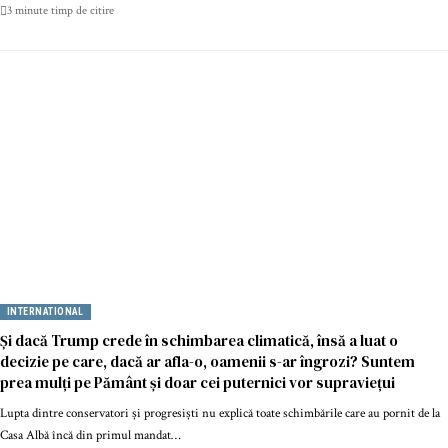
3 minute timp de citire
INTERNATIONAL
Și dacă Trump crede în schimbarea climatică, însă a luat o
decizie pe care, dacă ar afla-o, oamenii s-ar îngrozi? Suntem
prea mulți pe Pământ și doar cei puternici vor supraviețui
Lupta dintre conservatori și progresiști nu explică toate schimbările care au pornit de la
Casa Albă încă din primul mandat…