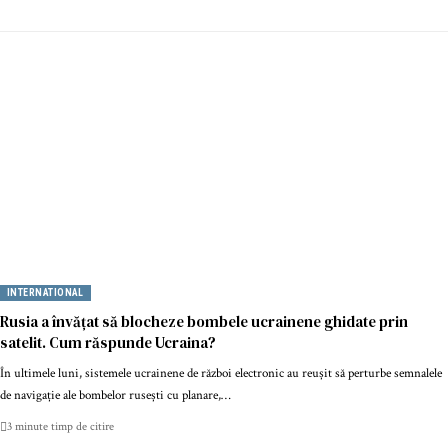
INTERNATIONAL
Rusia a învățat să blocheze bombele ucrainene ghidate prin
satelit. Cum răspunde Ucraina?
În ultimele luni, sistemele ucrainene de război electronic au reușit să perturbe semnalele
de navigație ale bombelor rusești cu planare,…
3 minute timp de citire