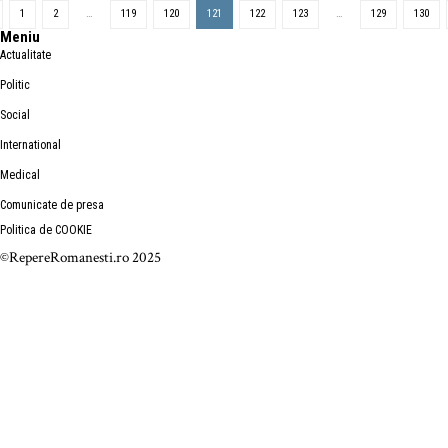
1
2
…
119
120
121
122
123
…
129
130
Meniu
Actualitate
Politic
Social
International
Medical
Comunicate de presa
Politica de COOKIE
©RepereRomanesti.ro 2025