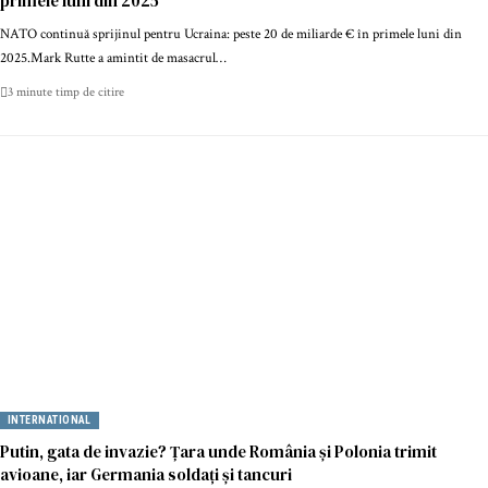
primele luni din 2025
NATO continuă sprijinul pentru Ucraina: peste 20 de miliarde € în primele luni din
2025.Mark Rutte a amintit de masacrul…
3 minute timp de citire
INTERNATIONAL
Putin, gata de invazie? Țara unde România și Polonia trimit
avioane, iar Germania soldați și tancuri